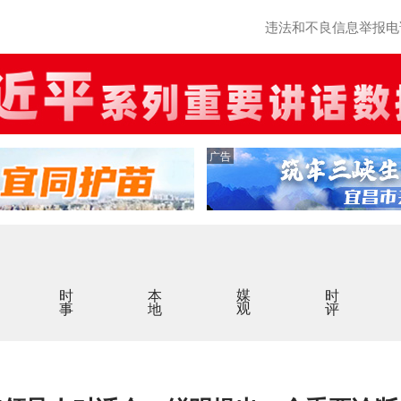
违法和不良信息举报电话：0
广告
时事
本地
媒观
时评