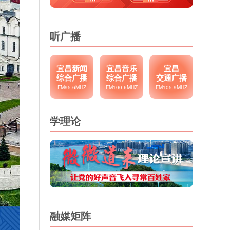
听广播
宜昌新闻
宜昌音乐
宜昌
综合广播
综合广播
交通广播
FM95.6MHZ
FM100.6MHZ
FM105.9MHZ
学理论
融媒矩阵