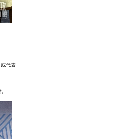
。
人或代表
话。