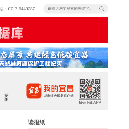
717-6449287
专题
读报纸