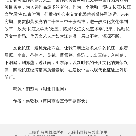
项目名单，为入选作品最多的省份。作为一个活动，“遇见长江•长江
文学周”有结束时间，但推动社会主义文化繁荣兴盛任重道远、未有
穷期。要贯彻落实党的二十届三中全会精神，进一步深化文化体制
改革，放大“长江文学周”效应，拓展“长江文化艺术季”成果，推动优
秀文学作品、优秀文艺人才如大江奔涌，层出不穷、源源不断。
文化长江，遇见无处不在。让我们亲近这条文学的长江，跟着
屈原、李白、范仲淹、苏轼、曹雪芹、鲁迅……出三峡，入荆楚，
下洞庭，到赤壁，过江南，汇东海，以新时代的长江文化的繁荣兴
盛，赋能长江经济带高质量发展，在建设中国式现代化征途上阔步
前行。
稿源：荆楚网（湖北日报网）
作者：吴敬秋（黄冈市委宣传部副部长）
三峡宜昌网版权所有，未经书面授权禁止使用