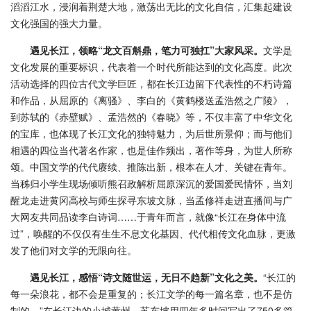
滔滔江水，浸润着荆楚大地，激荡出无比的文化自信，汇集起建设
文化强国的强大力量。
遇见长江，领略“龙文百斛鼎，笔力可独扛”大家风采。
文学是
文化发展的重要标识，代表着一个时代所能达到的文化高度。此次
活动选择的四位古代文学巨匠，都在长江边留下代表性的不朽诗篇
和作品，从屈原的《离骚》、李白的《黄鹤楼送孟浩然之广陵》，
到苏轼的《赤壁赋》、孟浩然的《春晓》等，不仅丰富了中华文化
的宝库，也体现了长江文化的独特魅力，为后世所景仰；而与他们
相遇的四位当代著名作家，也是佳作频出，著作等身，为世人所称
颂。中国文学的代代赓续、推陈出新，根本在人才、关键在青年。
当秭归小学生现场倾听熊召政解析屈原深沉的爱国爱民情怀，当刘
醒龙走进黄冈高校与师生探寻东坡文脉，当孟修祥走进直播间与广
大网友共同品读李白诗词……于青年而言，就像“长江在身体中流
过”，唤醒的不仅仅有生生不息文化基因、代代相传文化血脉，更激
发了他们对文学的无限向往。
遇见长江，感悟“诗文随世运，无日不趋新”文化之美。
“长江的
每一朵浪花，都不会是重复的；长江文学的每一篇名章，也不是仿
制的。”在长江边的小城黄州，苏东坡用四年多时间写出了750多篇