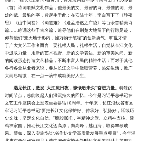
（首）诗词歌赋文札作品，他最美的文、最智的诗、最佳的词、最
雄的赋、最酷的字，皆诞生于此；在安陆十年，李白写下了《静夜
思》《山中问答》《蜀道难》《送孟浩然之广陵》等百余首精美诗
篇……吟诵这些千古名篇，追寻他们在荆楚大地留下的行踪足迹，
仰慕他们“笼天地于形内，挫万物于笔端”的创新勇气、旷世才情……
于广大文艺工作者而言，要扎根人民，扎根生活，自觉从长江文化
中汲取力量，用新的艺术视野、新的文学表达、新的审美风尚、新
的阅读形态打造文艺精品，不断丰富人民的精神生活；而对于其他
各行各业从业者来说，要从长江文学中汲取营养，热爱生活，致广
大而尽精微，在一点一滴中成就美好人生。
遇见长江，激发“大江流日夜，慷慨歌未央”奋进力量。
特殊的
时间节点，总能唤起人们深沉持久的回忆。今年是习近平总书记在
文艺工作座谈会上发表重要讲话10周年。十年来，长江沿线省市区
牢记习近平总书记“要把长江文化保护好、传承好、弘扬好，延续历
史文脉，坚定文化自信。”殷殷嘱托，举精神之旗、立精神支柱、建
精神家园，推动长江文化迈高原，向高峰，越山海，取得丰硕成
果。譬如，深入实施“湖北省作协文学高质量发展重点项目”，今年湖
北省有两位作家作品入选中国作家协会新时代文学攀登计划第四期