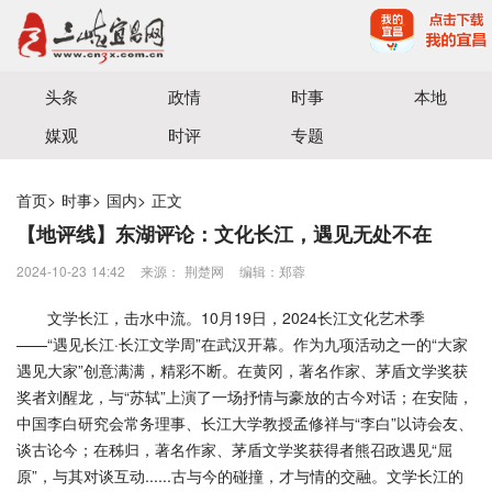
宜昌三峡融媒体中心主办
头条
政情
时事
本地
媒观
时评
专题
首页
>
时事
>
国内
>
正文
【地评线】东湖评论：文化长江，遇见无处不在
2024-10-23 14:42
来源： 荆楚网
编辑：郑蓉
文学长江，击水中流。10月19日，2024长江文化艺术季
——“遇见长江·长江文学周”在武汉开幕。作为九项活动之一的“大家
遇见大家”创意满满，精彩不断。在黄冈，著名作家、茅盾文学奖获
奖者刘醒龙，与“苏轼”上演了一场抒情与豪放的古今对话；在安陆，
中国李白研究会常务理事、长江大学教授孟修祥与“李白”以诗会友、
谈古论今；在秭归，著名作家、茅盾文学奖获得者熊召政遇见“屈
原”，与其对谈互动......古与今的碰撞，才与情的交融。文学长江的