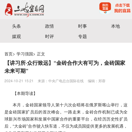
宜昌三峡融媒体中心主办
头条
政情
时事
本地
媒观
时评
专题
首页
>
学习强国
>
正文
【讲习所·众行致远】“金砖合作大有可为，金砖国家
未来可期”
2024-10-21 15:21
来源：中央广电总台国际在线
编辑：郑蓉
【本期导读】
本月，金砖国家领导人第十六次会晤将在俄罗斯喀山举行，这
是金砖国家扩员后的首次峰会。一路走来，金砖合作机制已成为全
球新兴市场国家和发展中国家合作的重要平台，在经历历史性扩员
后，“大金砖”合作驶入快车道，不仅为成员国提供更多的发展机遇，