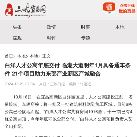
宜昌三峡融媒体中心主办
头条
政情
时事
本地
媒观
时评
专题
首页
>
本地
>
本地
>
正文
白洋人才公寓年底交付 临港大道明年1月具备通车条
件 21个项目助力东部产业新区产城融合
2024-10-21 07:04
来源：三峡日报
编辑：张远近
10月18日，在宜昌高新区白洋园区里，人才公寓建设正酣，塔
吊旋转、车辆穿梭，将一批又一批建筑材料送到施工区域，目前6栋
公寓已经拔地而起。“白洋人才公寓共有房间1016套，‘十一’前已有4
栋公寓封顶，今年年底可以全部交付。”白洋人才公寓项目负责人艾
全山介绍。