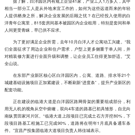
据了解，白洋园区内有规上企业41家，产业工人1万多人，其中
相当一部分工人是从外地来宜工作的，如何为这些远道而来的年轻
人提供栖身之所，解决企业发展的后顾之忧？在已经投入使用的白
洋青年公寓里，815套房间基本被园区内企业租用，特别是套间和单
人间更受青睐，早已供不应求。
为了更好满足企业所需，去年10月白洋人才公寓动工兴建。“我
们全面征求了周边企业和住户需求，户型上更多侧重于单人间，并
对精装修方案进行全面升级和调整，让企业员工住得更加舒适。”艾
全山说。
在东部产业新区核心区白洋园区内，公寓、道路、排水等21个
城建基础设施项目正加紧建设，不断刷新“进度条”，提升产业新区的
配套功能。
正在建设的临港大道是白洋园区路网骨架的重要组成部分，利
用无人机的视角从空中俯瞰，双向4车道的路基已初具雏形，自北向
南纵贯田家河片区。“临港大道上段项目已完成土石方开挖80%，下
段项目路基工程施工已完成90%，道路将在明年1月底具备通车条
件。”宜昌产投集团临港大道项目负责人韩佳城表示。