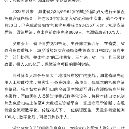
会，宫颈癌筛查的“湖北经验”受到媒体关注。
2022年以来，湖北省为35岁至64岁的城乡适龄妇女进行全覆盖
免费宫颈癌筛查，并连续3年将其纳入省政府民生实事。截至今年9
月30日，已完成适龄妇女宫颈癌免费筛查934.35万人次，实现应筛
尽筛、愿筛尽筛，查出癌前病变患者8809人、宫颈癌患者1073人。
发布会上，省卫健委党组书记、主任陈红辉介绍，在省委、省
政府高度重视下，城乡适龄妇女宫颈癌免费筛查项目构建起“政府主
导、部门协同、整体推动”的工作机制。三年来，省、市、县三级财
政累计投入5.95亿元，保障筛查项目的顺利实施。
面对筛查人群任务量大且地域分布较广的挑战，湖北省率先运
用人工智能技术，探索出一条高效率、高质量、低成本的宫颈癌筛
查路径。筛查妇女在家门口的乡镇卫生院就可进行宫颈癌筛查的标
本采样，再由医护人员通过便携式数字化设备，将标本经自动化制
片染色后扫描上传至AI大数据云诊断平台，完成病理学诊断，实现
筛查全流程数字化。传统模式下，一位病理医生一天最多筛查检测
100人，数字化后，可提升到数千人。
湖北省建立了详细的信息台账，对筛查出的阳性人群进行“一对