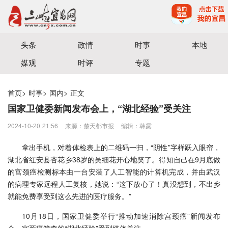
宜昌三峡融媒体中心主办
头条
政情
时事
本地
媒观
时评
专题
首页
>
时事
>
国内
>
正文
国家卫健委新闻发布会上，“湖北经验”受关注
2024-10-20 21:56
来源：楚天都市报
编辑：韩露
拿出手机，对着体检表上的二维码一扫，“阴性”字样跃入眼帘，
湖北省红安县杏花乡38岁的吴细花开心地笑了。得知自己在9月底做
的宫颈癌检测标本由一台安装了人工智能的计算机完成，并由武汉
的病理专家远程人工复核，她说：“这下放心了！真没想到，不出乡
就能免费享受到这么先进的医疗服务。”
10月18日，国家卫健委举行“推动加速消除宫颈癌”新闻发布