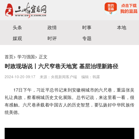
宜昌三峡融媒体中心主办
头条
政情
时事
本地
媒观
时评
专题
首页
>
学习强国
>
正文
时政现场说丨六尺窄巷天地宽 基层治理新路径
2024-10-20 09:17
来源：央视新闻客户端
编辑：韩露
17日下午，习近平总书记来到安徽桐城市的六尺巷，重温张吴
礼让典故，察看桐城历史文化展陈。总书记说，来这里看一看，很
有感触。六尺巷承载着中国古人的历史智慧，要弘扬好中华民族传
统美德。