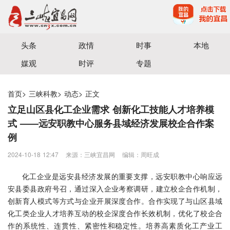
宜昌三峡融媒体中心主办
头条
政情
时事
本地
媒观
时评
专题
首页
>
三峡科教
>
动态
>
正文
立足山区县化工企业需求 创新化工技能人才培养模
式 ——远安职教中心服务县域经济发展校企合作案
例
2024-10-18 12:47
来源：三峡宜昌网
编辑：周旺成
化工企业是远安县经济发展的重要支撑，远安职教中心响应远
安县委县政府号召，通过深入企业考察调研，建立校企合作机制，
创新育人模式等方式与企业开展深度合作。合作实现了与山区县域
化工类企业人才培养互动的校企深度合作长效机制，优化了校企合
作的系统性、连贯性、紧密性和稳定性。培养高素质化工产业工