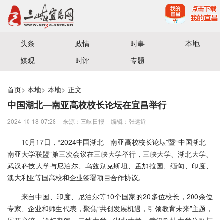
宜昌三峡融媒体中心主办
头条
政情
时事
本地
媒观
时评
专题
首页
>
本地
>
本地
>
正文
中国湖北—南亚高校校长论坛在宜昌举行
2024-10-18 07:28
来源：三峡日报
编辑：张远近
10月17日，“2024中国湖北—南亚高校校长论坛”暨“中国湖北—
南亚大学联盟”第三次会议在三峡大学举行，三峡大学、湖北大学、
武汉科技大学与尼泊尔、乌兹别克斯坦、孟加拉国、缅甸、印度、
澳大利亚等国高校和企业签署项目合作协议。
来自中国、印度、尼泊尔等10个国家的20多位校长，200余位
专家、企业和师生代表，聚焦“共创发展机遇，引领教育未来”主题，