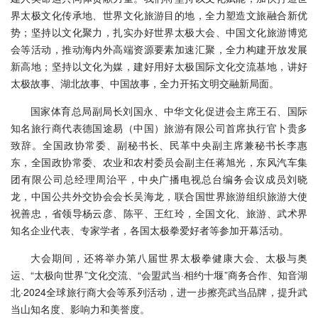
界太极文化传承地、世界文化旅游目的地，全力塑造文旅融合新优
势；坚持以文化聚力，扎实办好世界太极大会、中国文化旅游博览
会等活动，推动海内外高端资源要素加速汇聚，全力构建开放发展
新高地；坚持以文化为媒，建好用好太极国际文化交流基地，讲好
太极故事、湖北故事、中国故事，全力开拓文明交融新局面。
国家体育总局副局长刘国永、中华文化促进会主席王石、国际
知名旅行商代表德国途易（中国）旅游有限公司首席执行官卜贵多
致辞。全国政协常委、副秘书长、民革中央副主席兼秘书长李惠
东，全国政协常委、农业和农村委员会副主任蒋旭光，东风汽车集
团有限公司总经理周治平，中央广播电视总台编务会议成员刘晓
龙，中国公共外交协会会长吴海龙，联合国世界旅游组织旅游大使
祝善忠，省领导杨云彦、陈平、王红玲，全国文化、旅游、武术界
知名企业代表、专家学者，各国太极拳爱好者等参加开幕活动。
大会期间，还将举办第八届世界太极拳健康大会、太极与奥
运、“太极向世界”文化交流、“会盟武当·相约十堰”商务合作、知音湖
北·2024全球旅行商大会等系列活动，进一步擦亮武当品牌，提升武
当山知名度、影响力和美誉度。