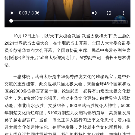
10月12日上午，以“天下太极会武当 武当太极和天下”为主题的
2024世界武当太极大会，在十堰武当山开幕。全国人大常委会副委
员长彭清华宣布大会开幕。全国政协副主席、民革中央常务副主席
何报翔出席并开启“武当太极迎宾之门”。省委副书记、省长王忠林讲
话。
王忠林说，武当太极是中华优秀传统文化的璀璨瑰宝，是中外
交流的重要纽带。此次世界武当太极大会，来自全球45个国家和地
区的2000多位嘉宾齐聚十堰、论道武当，必将有力焕发太极文化新
活力，为加快建设文化强国、推动中华文化更好走向世界注入强劲
动能。湖北山水形胜、文脉绵长，800里武当胜境令人神往，5000
年荆楚文化灿烂辉煌，6100万荆楚儿女谱写锦绣篇章，高质量发展
路子越走越宽广。当前，湖北正深入践行习近平文化思想，着力推
进太极文化创造性转化、创新性发展，为铸就中华文化新辉煌、构
建人类命运共同体贡献力量。我们将坚持以文化赋能，加快打造世