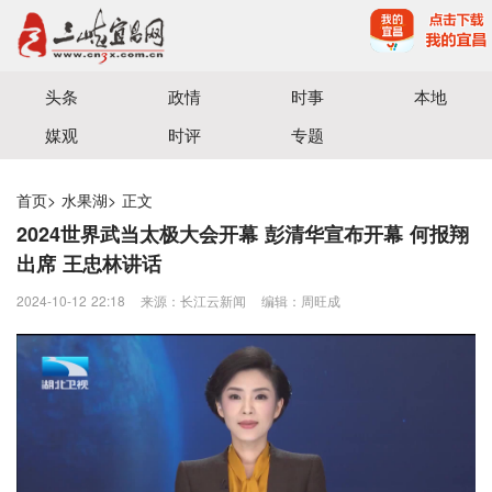
宜昌三峡融媒体中心主办
头条
政情
时事
本地
媒观
时评
专题
首页
>
水果湖
>
正文
2024世界武当太极大会开幕 彭清华宣布开幕 何报翔
出席 王忠林讲话
2024-10-12 22:18
来源：长江云新闻
编辑：周旺成