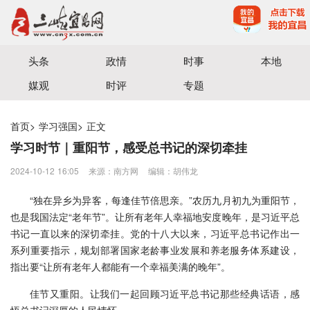
宜昌三峡融媒体中心主办
头条
政情
时事
本地
媒观
时评
专题
首页
>
学习强国
>
正文
学习时节｜重阳节，感受总书记的深切牵挂
2024-10-12 16:05
来源：南方网
编辑：胡伟龙
“独在异乡为异客，每逢佳节倍思亲。”农历九月初九为重阳节，
也是我国法定“老年节”。让所有老年人幸福地安度晚年，是习近平总
书记一直以来的深切牵挂。党的十八大以来，习近平总书记作出一
系列重要指示，规划部署国家老龄事业发展和养老服务体系建设，
指出要“让所有老年人都能有一个幸福美满的晚年”。
佳节又重阳。让我们一起回顾习近平总书记那些经典话语，感