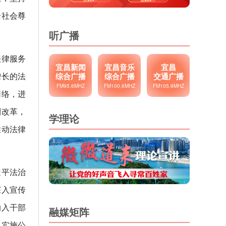
全社会尊
听广播
法律服务
宜昌新闻
宜昌音乐
宜昌
增长的法
综合广播
综合广播
交通广播
FM95.6MHZ
FM100.6MHZ
FM105.9MHZ
网络，进
制改革，
学理论
推动法律
近平法治
深入宣传
纳入干部
融媒矩阵
。实施公