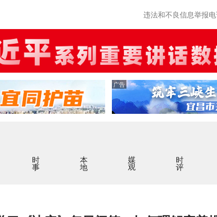
违法和不良信息举报电话：0
广告
时事
本地
媒观
时评