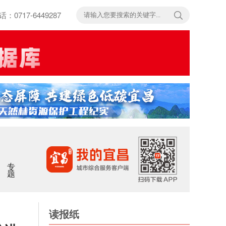
717-6449287
专题
读报纸