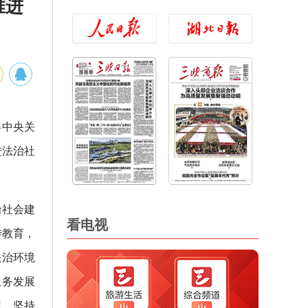
推进
共中央关
进法治社
治社会建
看电视
传教育，
法治环境
服务发展
想，坚持