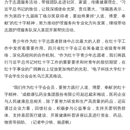
力于志愿服务活动，带领团队走进社区、家庭，传播健康理念。“习
近平总书记的致信，让我深感使命光荣、责任重大。”张颖惠表示，
作为第四十九届南丁格尔奖获得者，要始终秉持“人道、博爱、奉
献”的红十字精神，努力推动护理服务向专业化方向发展，继续带动
志愿护理服务队深入基层开展帮扶活动。
青少年作为红十字志愿者群体中占比最大的人群，在红十字工
作中发挥着重要作用。四川省红十字会正在筹备建立省级青年网
络，深化高校间的合作机制。“作为红十字青少年志愿者，我们将践
行习近平总书记对红十字工作的重要要求和对青年的殷切期望，在
红十字事业的广阔舞台上绽放更加绚烂的光彩。”电子科技大学红十
字会学生分会会长乌兰其其格说。
“我们作为红十字会会员，要努力践行‘人道、博爱、奉献’的红十
字精神。”成都康弘药业集团股份有限公司副总裁宋梅说，医药企业
与人民健康息息相关，除了要努力研发和生产高质量的药品，还应
通过企业力量，回馈社会，积极参与公益事业，支持关爱弱势群
体、支持基层医疗建设、开展健康科普讲座以及进行资金、药品、
物资等捐助。（记者申少铁、杨彦帆）