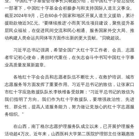
业。”中国红十字基金会理事长贝晓超介绍，在中国红十字会总会统
一部署下，中国红十字基金会积极参与和支持国际人道主义事业。
截至2024年9月，已在60余个国家和地区开展人道主义援助，累计
援助款物近3亿元。“要继续推进‘小而美’民生项目建设，聚焦提升基
层民众福祉，在促进民间交流和民心相通、服务国家外交大局、推
动构建人类命运共同体等方面作出新的更大贡献。”贝晓超说。
习近平总书记强调，希望全国广大红十字工作者、会员、志愿
者牢记初心使命，勇担时代重任，在矢志奋斗中书写中国红十字事
业高质量发展新篇章。
各地红十字会会员和志愿者队伍不断壮大，在救护培训、城市
志愿服务等方面发挥了重要作用。习近平总书记的致信，让张家口
市红十字应急救援队队长李铁维备受鼓舞：“习近平总书记的致信为
我们指明了方向。我们作为红十字救援队，要增强政治性、先进
性、群众性，提高人道服务能力，努力做让党放心的红十字志愿服
务组织。”
在山西，南丁格尔志愿护理服务队成立以来，已开展护理服务
活动超4万次。近年来，山西医科大学第二医院护理部主任张颖惠致