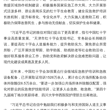
救援区域协作机制建设，积极服务国家应急工作大局。大力开展形
式活泼多样、群众喜闻乐见的红十字生命教育，健全应急救护培训
长效机制，提升标准化、专业化水平。大力实施人道救助工程，积
极助力保障改善民生，参与推动无偿献血，切实保护生命和健康。
“习近平总书记的致信对我们提出了更高要求，指引中国红十字
事业高质量发展。”天津市红十字会党组书记、常务副会长韩晓芬
说，要提高红十字会人道服务能力，提升救助实力。聚焦群众所需
所盼，广泛开展扶贫帮困、助学助孤、助残助老等社会救助活动，
做好联系服务群众工作，协助党和政府解决群众急难愁盼问题，让
现代化建设成果惠及更多人民。
近年来，中国红十字会加强重点行业领域应急救护培训和急救
设备配备，已开展取证培训1526万余人，累计在公共场所配备自动
体外除颤仪6.5万余台。“要进一步加强公共场所体外除颤仪配置，强
化对群众的应急救护技能培训，让更多人会急救、敢急救。”第四十
九届南丁格尔奖获得者、四川大学华西医院护理部主任蒋艳说。
“习近平总书记在信中勉励我们积极参与和支持国际人道主义事