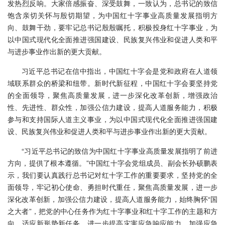
发热烈反响。大家倍感振奋、深受鼓舞，一致认为，总书记的致信
饱含亲切关怀与殷切期望，为中国红十字事业高质量发展指明方
向、鼓舞干劲，要牢记总书记殷殷嘱托，积极投身红十字事业，为
以中国式现代化全面推进强国建设、民族复兴伟业和促进人类和平
与进步事业作出新的更大贡献。
习近平总书记在信中指出，中国红十字会是党和政府在人道领
域联系群众的桥梁和纽带。新时代新征程，中国红十字会要坚持党
的全面领导，聚焦高质量发展，进一步深化改革创新，增强政治
性、先进性、群众性，加强公信力建设，提高人道服务能力，积极
参与和支持国际人道主义事业，为以中国式现代化全面推进强国建
设、民族复兴伟业和促进人类和平与进步事业作出新的更大贡献。
“习近平总书记的致信为中国红十字事业高质量发展指明了前进
方向，提供了根本遵循。”中国红十字会党组成员、副会长孙硕鹏表
示，我们要认真践行总书记对红十字工作的重要要求，坚持党的全
面领导，牢记初心使命、勇担时代重任，聚焦高质量发展，进一步
深化改革创新，加强公信力建设，提高人道服务能力，始终胸怀“
国
之大者
”，把党的中心任务作为红十字事业和红十字工作的主题和方
向。适应新形势新任务，进一步提高灾害应急响应能力，加强应急