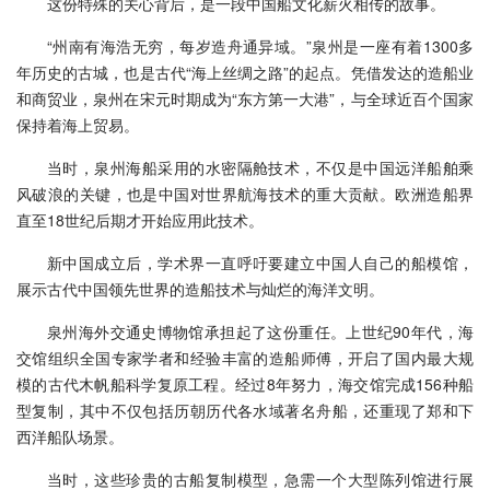
这份特殊的关心背后，是一段中国船文化薪火相传的故事。
“州南有海浩无穷，每岁造舟通异域。”泉州是一座有着1300多
年历史的古城，也是古代“海上丝绸之路”的起点。凭借发达的造船业
和商贸业，泉州在宋元时期成为“东方第一大港”，与全球近百个国家
保持着海上贸易。
当时，泉州海船采用的水密隔舱技术，不仅是中国远洋船舶乘
风破浪的关键，也是中国对世界航海技术的重大贡献。欧洲造船界
直至18世纪后期才开始应用此技术。
新中国成立后，学术界一直呼吁要建立中国人自己的船模馆，
展示古代中国领先世界的造船技术与灿烂的海洋文明。
泉州海外交通史博物馆承担起了这份重任。上世纪90年代，海
交馆组织全国专家学者和经验丰富的造船师傅，开启了国内最大规
模的古代木帆船科学复原工程。经过8年努力，海交馆完成156种船
型复制，其中不仅包括历朝历代各水域著名舟船，还重现了郑和下
西洋船队场景。
当时，这些珍贵的古船复制模型，急需一个大型陈列馆进行展