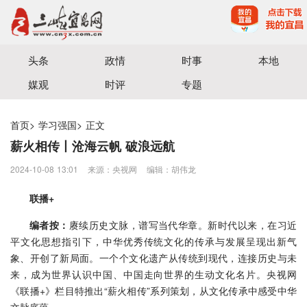
宜昌三峡融媒体中心主办
头条
政情
时事
本地
媒观
时评
专题
首页
>
学习强国
>
正文
薪火相传丨沧海云帆 破浪远航
2024-10-08 13:01
来源：央视网
编辑：胡伟龙
联播+
编者按：
赓续历史文脉，谱写当代华章。新时代以来，在习近
平文化思想指引下，中华优秀传统文化的传承与发展呈现出新气
象、开创了新局面。一个个文化遗产从传统到现代，连接历史与未
来，成为世界认识中国、中国走向世界的生动文化名片。央视网
《联播+》栏目特推出“薪火相传”系列策划，从文化传承中感受中华