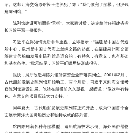
示。这却让海交馆原馆长王连茂犯了难：“我们做完了船模，但没钱
建陈列馆。”
陈列馆建设可能面临“夭折”。大家商讨后，决定给时任福建省省
长习近平写一份报告。
习近平在得知情况后非常重视，立即批示：“福建是中国古代造
船中心，泉州是中国古代海上丝绸之路的起点，在福建泉州海交馆
筹建古代船舶发展史陈列馆是适合的，有特色，有意义，也有基础
和基本条件。”批示结尾，习近平叮嘱尽快形成报告。
很快，展厅改造与陈列馆所需资金全部落实到位。2001年2月，
古代船舶发展史陈列馆开始动工。两个月后，习近平来到海交馆考
察陈列馆建设进展。他站在船模前久久凝视，感叹说：“像这种有特
色、有意义的项目应该大力支持。”
同年夏天，古代船舶发展史陈列馆正式开放，成为中国首个全
面展示海洋大国舟船历史和独特成就的陈列馆。
馆内陈列着各种舟船模型、造船航海技术示例、海外民俗器物