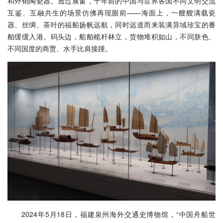
和外销陶瓷器。透过展窗，千年前的中国与世界各国不同文明交流
互鉴、互融共生的场景仿佛再现眼前——海面上，一艘艘满载瓷
器、丝绸、茶叶的福船扬帆远航，同时远道而来装满异域珍宝的番
舶缓缓入港。码头边，船舶桅杆林立，货物堆积如山，不同肤色、
不同国度的商贾、水手比肩接踵。
2024年5月18日，福建泉州海外交通史博物馆，“中国舟船世