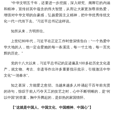
“中华文明五千年，还要进一步挖掘，深入研究、阐释它的内涵
和精神，宣传好其中蕴含的伟大智慧，从而让大家更加尊崇热爱，
增强对中华文明的自豪感，弘扬爱国主义精神，把中华优秀传统文
化一代一代传下去。”习近平总书记这样说。
知所从来，方明所往。
上世纪80年代，习近平在正定工作时曾深情告白：“一个热爱中
华大地的人，他一定会爱她的每一条溪流，每一寸土地，每一页光
辉的历史。”
党的十八大以来，习近平总书记的足迹遍及100多处历史文化遗
产，就文物、考古、非遗等作出许多重要指示批示，引领激活中华
文化“一池春水”。
知之甚深，方能爱之愈切。当越来越多人吟诵起千百年前先贤
的诗句，惊叹于前人巧夺天工的技艺之时，心中不断明晰的，是“何
以中国”的答案，胸中升腾起的，是炽热的家国情怀。
【“这就是中国人、中国文化、中国精神、中国心”】