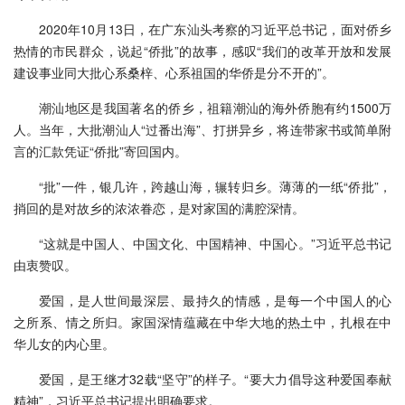
2020年10月13日，在广东汕头考察的习近平总书记，面对侨乡
热情的市民群众，说起“侨批”的故事，感叹“我们的改革开放和发展
建设事业同大批心系桑梓、心系祖国的华侨是分不开的”。
潮汕地区是我国著名的侨乡，祖籍潮汕的海外侨胞有约1500万
人。当年，大批潮汕人“过番出海”、打拼异乡，将连带家书或简单附
言的汇款凭证“侨批”寄回国内。
“批”一件，银几许，跨越山海，辗转归乡。薄薄的一纸“侨批”，
捎回的是对故乡的浓浓眷恋，是对家国的满腔深情。
“这就是中国人、中国文化、中国精神、中国心。”习近平总书记
由衷赞叹。
爱国，是人世间最深层、最持久的情感，是每一个中国人的心
之所系、情之所归。家国深情蕴藏在中华大地的热土中，扎根在中
华儿女的内心里。
爱国，是王继才32载“坚守”的样子。“要大力倡导这种爱国奉献
精神”，习近平总书记提出明确要求。