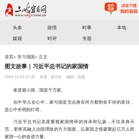
宜昌三峡融媒体中心主办
头条
政情
时事
本地
媒观
时评
专题
首页
>
学习强国
>
正文
图文故事｜习近平总书记的家国情
2024-10-03 21:35
来源：新华社
编辑：韩露
家是最小国，国是千万家。
在中华儿女心中，家与国是无论身在何方都割舍不掉的牵挂，
是心中长明的灯塔。
习近平总书记高度重视家国情怀的传承和弘扬，不仅亲身示
范，更将其融入治国理政的方方面面，以家国之情凝聚起亿万人民
家国一心的奋进力量。