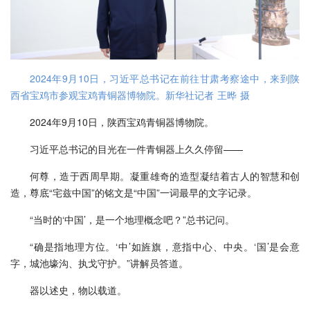
2024年9月10日，习近平总书记在前往甘肃考察途中，来到陕
西省宝鸡市参观宝鸡青铜器博物院。新华社记者 王晔 摄
2024年9月10日，陕西宝鸡青铜器博物院。
习近平总书记的目光在一件青铜器上久久停留——
何尊，造于西周早期。凝重雄奇的造型凝结着古人的智慧和创
造，尊底“宅兹中国”的铭文是“中国”一词最早的文字记录。
“当时的‘中国’，是一个地理概念吧？”总书记问。
“确是指地理方位。‘中’如旌旗，意指中心、中央。‘国’是会意
字，城池壕沟、执戈守护。”讲解员答道。
器以述史，物以载道。