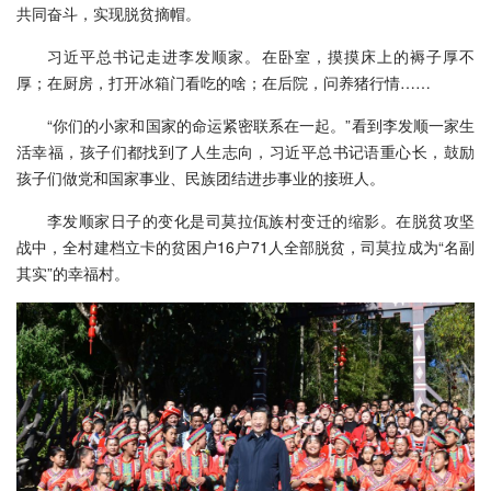
共同奋斗，实现脱贫摘帽。
习近平总书记走进李发顺家。在卧室，摸摸床上的褥子厚不
厚；在厨房，打开冰箱门看吃的啥；在后院，问养猪行情……
“你们的小家和国家的命运紧密联系在一起。”看到李发顺一家生
活幸福，孩子们都找到了人生志向，习近平总书记语重心长，鼓励
孩子们做党和国家事业、民族团结进步事业的接班人。
李发顺家日子的变化是司莫拉佤族村变迁的缩影。在脱贫攻坚
战中，全村建档立卡的贫困户16户71人全部脱贫，司莫拉成为“名副
其实”的幸福村。