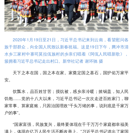
2020年1月19日至21日，习近平总书记来到云南，看望慰问各
族干部群众，向全国人民致以新春祝福。这是19日下午，腾冲市清
水乡三家村中寨司莫拉佤族村的乡亲们唱着《阿佤人民唱新歌》，
簇拥着习近平总书记走出村口。新华社记者 谢环驰 摄
天下之本在国，国之本在家。家奠定国之基石，国护佑万家平
安。
饮瓢水，品百姓甘苦；摸炕被，感乡亲冷暖；掀锅盖，知人民
饥饱……党的十八大以来，习近平总书记一次次走进百姓家门，聊
家常事、算家庭账，只因治国理政“千头万绪的事，说到底是千家万
户的事”。
“国家富强，民族复兴，最终要体现在千千万万个家庭都幸福美
满上，体现在亿万人民生活不断改善上。”习近平总书记道出了家国