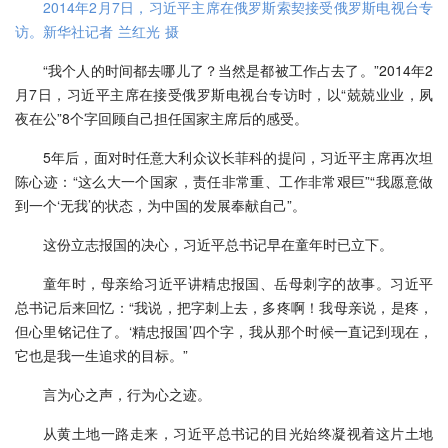
2014年2月7日，习近平主席在俄罗斯索契接受俄罗斯电视台专
访。新华社记者 兰红光 摄
“我个人的时间都去哪儿了？当然是都被工作占去了。”2014年2
月7日，习近平主席在接受俄罗斯电视台专访时，以“兢兢业业，夙
夜在公”8个字回顾自己担任国家主席后的感受。
5年后，面对时任意大利众议长菲科的提问，习近平主席再次坦
陈心迹：“这么大一个国家，责任非常重、工作非常艰巨”“我愿意做
到一个‘无我’的状态，为中国的发展奉献自己”。
这份立志报国的决心，习近平总书记早在童年时已立下。
童年时，母亲给习近平讲精忠报国、岳母刺字的故事。习近平
总书记后来回忆：“我说，把字刺上去，多疼啊！我母亲说，是疼，
但心里铭记住了。‘精忠报国’四个字，我从那个时候一直记到现在，
它也是我一生追求的目标。”
言为心之声，行为心之迹。
从黄土地一路走来，习近平总书记的目光始终凝视着这片土地