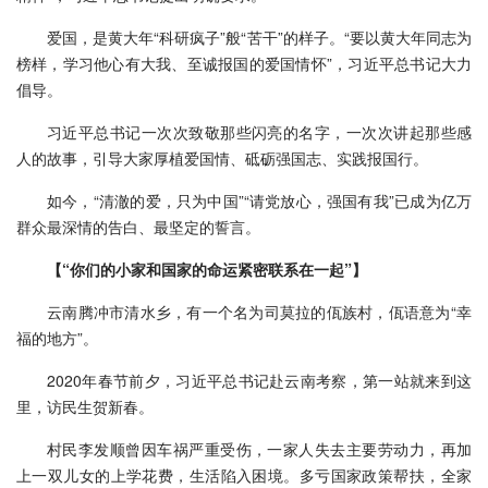
爱国，是黄大年“科研疯子”般“苦干”的样子。“要以黄大年同志为
榜样，学习他心有大我、至诚报国的爱国情怀”，习近平总书记大力
倡导。
习近平总书记一次次致敬那些闪亮的名字，一次次讲起那些感
人的故事，引导大家厚植爱国情、砥砺强国志、实践报国行。
如今，“清澈的爱，只为中国”“请党放心，强国有我”已成为亿万
群众最深情的告白、最坚定的誓言。
【“你们的小家和国家的命运紧密联系在一起”】
云南腾冲市清水乡，有一个名为司莫拉的佤族村，佤语意为“幸
福的地方”。
2020年春节前夕，习近平总书记赴云南考察，第一站就来到这
里，访民生贺新春。
村民李发顺曾因车祸严重受伤，一家人失去主要劳动力，再加
上一双儿女的上学花费，生活陷入困境。多亏国家政策帮扶，全家