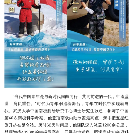
“当代中国青年是与新时代同向同行、共同前进的一代，生逢盛
世，肩负重任。”时代为青年创造着舞台，青年在时代中实现着自
我。武汉大学中国南极测绘研究中心博士研究生耿通，参与了中国
第40次南极科学考察。他登顶南极内陆冰盖最高点，亲手把五星红
旗升起在昆仑站。历时62天时间里，他随队深入冰盖1200余公里，
登顶海拔4093m的南极最高点，开展实地考察，圆满完成10余项科