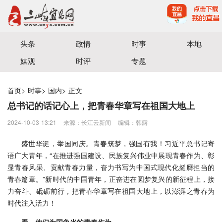
宜昌三峡融媒体中心主办
头条
政情
时事
本地
媒观
时评
专题
首页
>
时事
>
国内
>
正文
总书记的话记心上，把青春华章写在祖国大地上
2024-10-03 13:21
来源：长江云新闻
编辑：韩露
盛世华诞，举国同庆。青春筑梦，强国有我！习近平总书记寄
语广大青年，“在推进强国建设、民族复兴伟业中展现青春作为、彰
显青春风采、贡献青春力量，奋力书写为中国式现代化挺膺担当的
青春篇章。”新时代的中国青年，正奋进在圆梦复兴的新征程上，接
力奋斗、砥砺前行，把青春华章写在祖国大地上，以澎湃之青春为
时代注入活力！