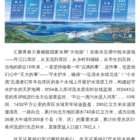
汇聚青春力量赋能国家水网“大动脉”！在南水北调中线水源地
——丹江口库区，从支流到库区，从乡村到城镇，从学生到百姓，
当地的群众10年来，一直坚持做着一件“点滴的事”，这件事，也是他
们心中“天大的事”——守水护水，确保“一泓清水永续北送”！“小水
滴”志愿者们常年在库区的各个水域上开展护水清漂工作，构建起守
水护水的天罗地网，对54条入库河流水质实时在线监测，对2443公
里的库岸线进行全方位巡查监控，“不让一滴污水进入河库”……10年
间，1432平方公里的库区水域常年绿波盈盈，290亿立方米水源澄
澈清亮，一路向北，累计向北方地区调水740多亿立方米，成为沿线
26座大中城市200多个县（市、区）的重要水源，累计向受水区51
条河流进行生态补水，直接受益人口超1.76亿人！
这见证着他们牢记嘱托的初心，也见证着他们守水护水的奉