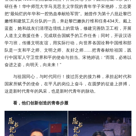
研任务！华中师范大学马克思主义学院的青年学子宋艳婷，立志要
把“最灿烂的年华和一腔热血奉献给军营”。她曾作为第十八批赴黎巴
嫩维和建筑工兵分队的一员，奔赴黎巴嫩执行维和任务434天。戴上
蓝盔，她和战友们清理边境线上的雷场，修建完善防卫工程，开展
人道主义救援任务，完成联合国赋予的工作任务；同时，开设汉语
学习班，传播文明友谊，用实际行动，向世界各国诠释中国维和部
队是一支和平之师、文明之师、友好之师……把青春献给祖国，践
行中国军人守卫世界和平的使命与担当。宋艳婷说：“而我，必将以
奋进之姿，向明天，向未来！”
与祖国同心，与时代同行！接过历史的接力棒，承担起时代和
国家所赋予的使命，在平凡的岗位上奋斗，在圆梦的征途上拼搏，
这是新时代青年的风采，也是新时代青年的脉动。
看，他们创新创造的青春步履