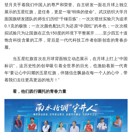
登月关乎着我们中国人的尊严和荣誉。自主研发一面在月球上独立
展示的五星红旗，是任务，更是一项“特殊的使命”。武汉纺织大学月
面国旗研发团队的师生们历经“千锤百炼”：一次次喷丝实验只为追求
0.1克的极致；一次次颜色配比只为还原“中国红”的本色；一次次模
拟试验只为让国旗在正负150度的环境下平整展开……至少四五十道
饱含科技含量的工序，背后是一代代科技工作者创新创造的青春步
履。
当五星红旗首次在月球背面独立动态展示，在月球上打上“中国
标识”，这历史性的创举吸引着全世界的目光，也激励着新一代青
年“要让心中闪耀的五星红旗，伴随信念飘扬在每一个人的心中，带
着我们去往更高更远的地方！”
看，他们践行嘱托的青春力量