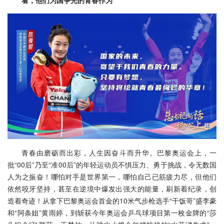
看，他们为国争光的青春作为
青春由磨砺而出彩，人生因奋斗而升华。巴黎奥运会上，一
批“00后”乃至“准00后”的年轻运动员不惧压力、勇于挑战，令无数国
人为之振奋！哪怕对手是世界第一，哪怕自己已筋疲力尽，但他们
依然咬牙坚持，甚至在逆境中爆发出强大的能量，刷新着纪录，创
造着奇迹！从拿下巴黎奥运会首金的10米气步枪选手“干饭哥”盛李豪
和“阿条姐”黄雨婷，到斩获今年奥运会乒乓球项目第一枚金牌的“莎