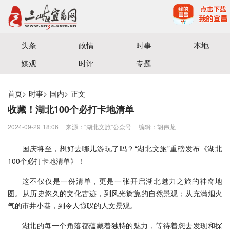
宜昌三峡融媒体中心主办
头条
政情
时事
本地
媒观
时评
专题
首页
>
时事
>
国内
>
正文
收藏！湖北100个必打卡地清单
2024-09-29 18:06
来源：“湖北文旅”公众号
编辑：胡伟龙
国庆将至，想好去哪儿游玩了吗？“湖北文旅”重磅发布《湖北
100个必打卡地清单》！
这不仅仅是一份清单，更是一张开启湖北魅力之旅的神奇地
图。从历史悠久的文化古迹，到风光旖旎的自然景观；从充满烟火
气的市井小巷，到令人惊叹的人文景观。
湖北的每一个角落都蕴藏着独特的魅力，等待着您去发现和探