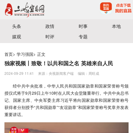
宜昌三峡融媒体中心主办
头条
政情
时事
本地
媒观
时评
专题
首页
>
学习强国
>
正文
独家视频丨致敬！以共和国之名 英雄来自人民
2024-09-29 11:41
来源：央视新闻客户端
编辑：周旺成
经中共中央批准，中华人民共和国国家勋章和国家荣誉称号颁
授仪式将于9月29日上午10时在人民大会堂隆重举行。中共中央总书
记、国家主席、中央军委主席习近平将向国家勋章和国家荣誉称号
获得者分别授予“共和国勋章”“友谊勋章”和国家荣誉称号奖章并发表
重要讲话。