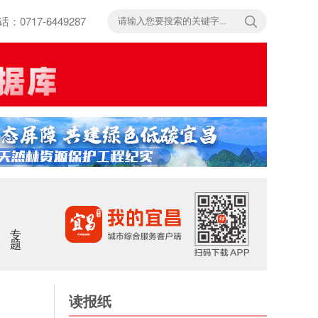
717-6449287
专题
读报纸