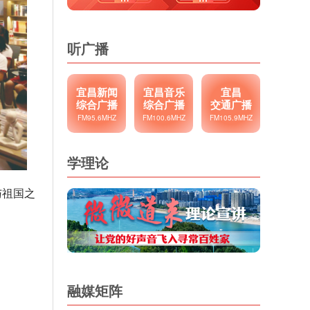
听广播
宜昌新闻
宜昌音乐
宜昌
综合广播
综合广播
交通广播
FM95.6MHZ
FM100.6MHZ
FM105.9MHZ
学理论
与祖国之
融媒矩阵