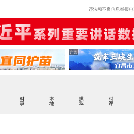
违法和不良信息举报电话：0
广告
时事
本地
媒观
时评