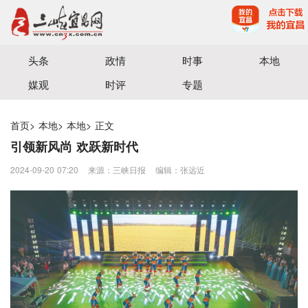
宜昌三峡融媒体中心主办
头条
政情
时事
本地
媒观
时评
专题
首页
>
本地
>
本地
>
正文
引领新风尚 欢跃新时代
2024-09-20 07:20
来源：三峡日报
编辑：张远近