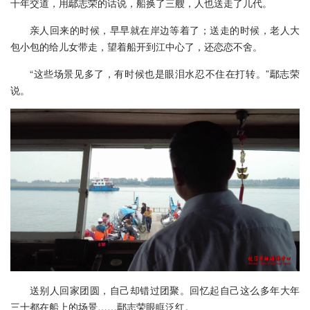
十年交道，用鄢志荣的话说，船换了三艘，人也送走了几代。
亲人回来的时候，早早就在岸边等着了；送走的时候，老人大
包小包的给儿女带走，望着船开到江中心了，还恋恋不舍。
“这些场景见多了，有时候也是眼泪水忍不住在打转。”鄢志荣
说。
送别人回家团圆，自己却错过团聚。回忆起自己这么多年大年
三十都在船上的场景……鄢志荣眼眶泛红。