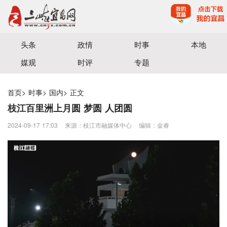
宜昌三峡融媒体中心主办
头条
政情
时事
本地
媒观
时评
专题
首页
>
时事
>
国内
>
正文
枝江百里洲上月圆 梦圆 人团圆
2024-09-17 17:03
来源：枝江市融媒体中心
编辑：金睿