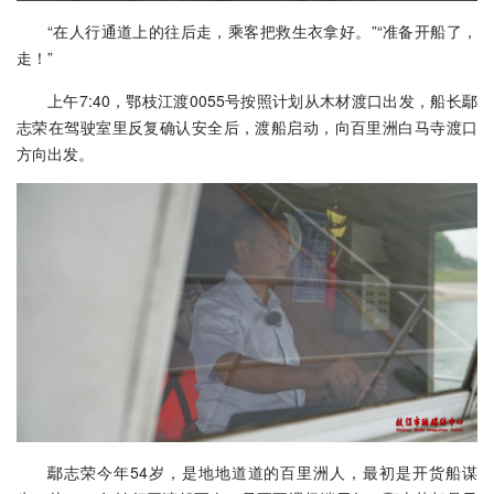
“在人行通道上的往后走，乘客把救生衣拿好。”“准备开船了，
走！”
上午7:40，鄂枝江渡0055号按照计划从木材渡口出发，船长鄢
志荣在驾驶室里反复确认安全后，渡船启动，向百里洲白马寺渡口
方向出发。
鄢志荣今年54岁，是地地道道的百里洲人，最初是开货船谋