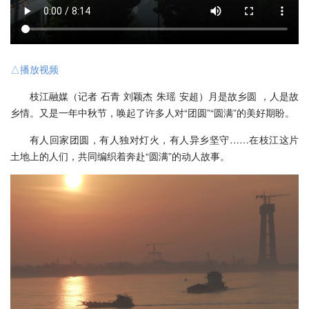
△播放视频
枝江融媒（记者 石青 刘颖杰 朱瑶 安超）月是故乡圆 ，人是故
乡情。又是一年中秋节，唤起了许多人对“团圆”“圆满”的美好期盼。
有人回家团圆，有人独对灯火，有人异乡坚守……在枝江这片
土地上的人们，共同编织着奔赴“圆满”的动人故事。