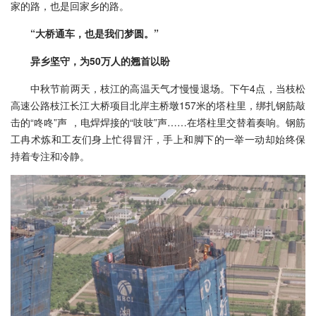
家的路，也是回家乡的路。
“大桥通车，也是我们梦圆。”
异乡坚守，为50万人的翘首以盼
中秋节前两天，枝江的高温天气才慢慢退场。下午4点，当枝松
高速公路枝江长江大桥项目北岸主桥墩157米的塔柱里，绑扎钢筋敲
击的“咚咚”声 ，电焊焊接的“吱吱”声……在塔柱里交替着奏响。钢筋
工冉术炼和工友们身上忙得冒汗，手上和脚下的一举一动却始终保
持着专注和冷静。