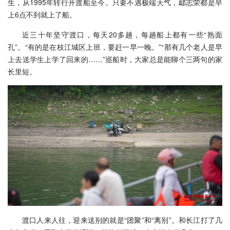
生，从1995年转行开渡船至今。只要不遇极端天气，鄢志荣都是早
上6点不到就上了船。
近三十年坚守渡口，每天20多趟，每趟船上都有一些“熟面
孔”。“有的是在枝江城区上班，要赶一早一晚。”“那有几个老人是早
上去送学生上学了回来的……”巡船时，大家总是能聊个三两句的家
长里短。
渡口人来人往，迎来送别的就是“团聚”和“离别”。和长江打了几