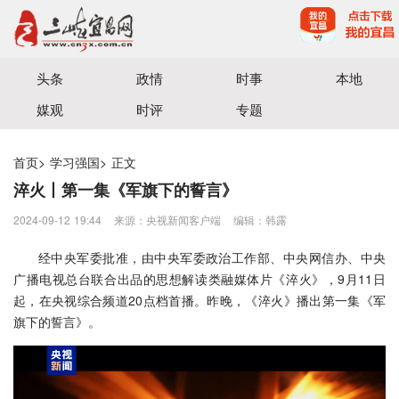
宜昌三峡融媒体中心主办
头条
政情
时事
本地
媒观
时评
专题
首页
>
学习强国
>
正文
淬火丨第一集《军旗下的誓言》
2024-09-12 19:44
来源：央视新闻客户端
编辑：韩露
经中央军委批准，由中央军委政治工作部、中央网信办、中央
广播电视总台联合出品的思想解读类融媒体片《淬火》，9月11日
起，在央视综合频道20点档首播。昨晚，《淬火》播出第一集《军
旗下的誓言》。