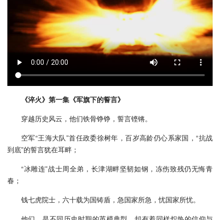
《淬火》第一集《军旗下的誓言》
穿越历史风云，他们铁骨铮铮，誓言铿锵。
空军“王海大队”首任政委徐树年，百岁高龄仍心系家国，“抗战
到底”的誓言犹在耳畔；
“冰雕连”战士周全弟，长津湖畔坚韧如钢，冻伤致残仍无悔青
春；
钱七虎院士，六十载为国铸盾，急国家所急，忧国家所忧。
他们，是不同历史时期的英模典型，却有着同样炽热的信仰与