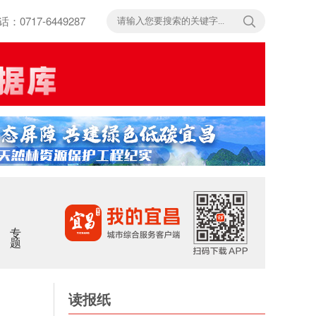
717-6449287
专题
读报纸