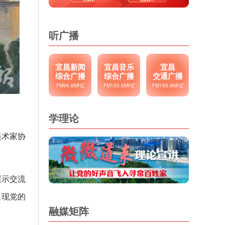
听广播
宜昌新闻
宜昌音乐
宜昌
综合广播
综合广播
交通广播
FM95.6MHZ
FM100.6MHZ
FM105.9MHZ
学理论
美术家协
展示交流
展现党的
融媒矩阵