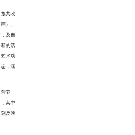
展览共收
粉画）、
质，及自
崭新的活
的艺术功
生态，涵
取营养，
题，其中
深刻反映