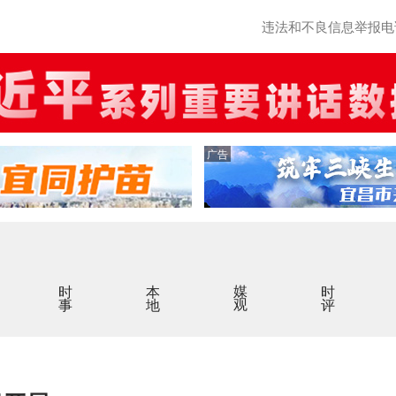
违法和不良信息举报电话：0
广告
时事
本地
媒观
时评