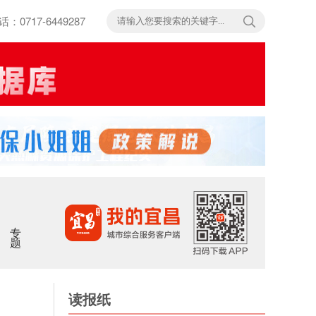
717-6449287
专题
读报纸