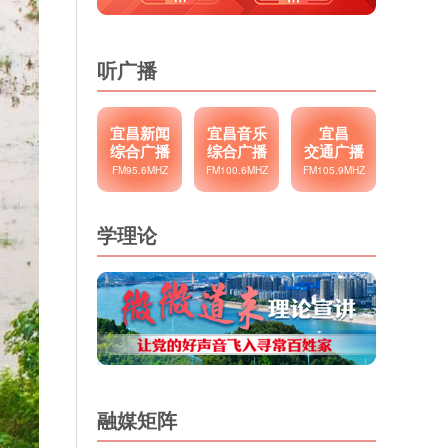
听广播
宜昌新闻
宜昌音乐
宜昌
综合广播
综合广播
交通广播
FM95.6MHZ
FM100.6MHZ
FM105.9MHZ
学理论
融媒矩阵