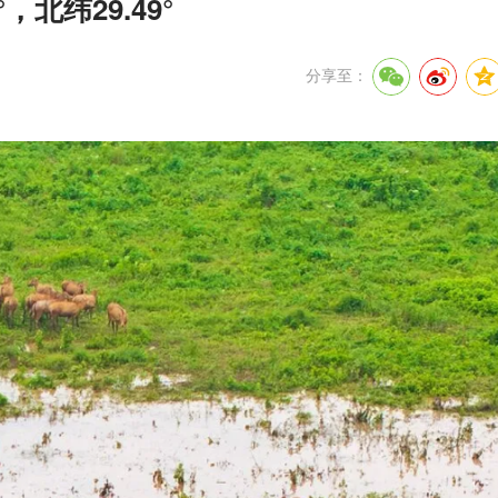
，北纬29.49°
分享至：