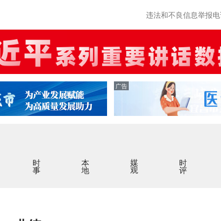
违法和不良信息举报电话：0
广告
时事
本地
媒观
时评