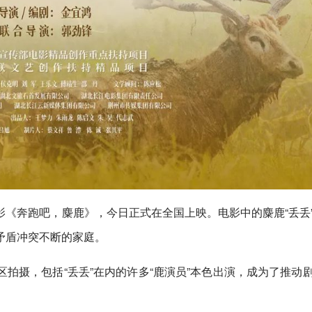
《奔跑吧，麋鹿》，今日正式在全国上映。电影中的麋鹿“丢丢
矛盾冲突不断的家庭。
拍摄，包括“丢丢”在内的许多“鹿演员”本色出演，成为了推动