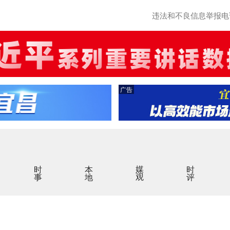
违法和不良信息举报电话：0
广告
时事
本地
媒观
时评