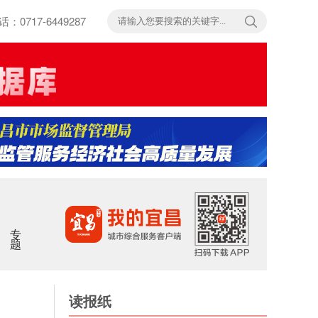
717-6449287
专题
读报纸