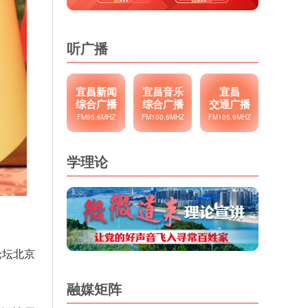
听广播
宜昌新闻
宜昌音乐
宜昌
综合广播
综合广播
交通广播
FM95.6MHZ
FM100.6MHZ
FM105.9MHZ
学理论
论坛北京
融媒矩阵