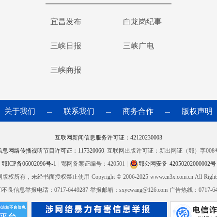
宜昌发布
白龙岗纪事
三峡日报
三峡广电
三峡商报
关于我们
联系我们
商务合作
版权声明
—
—
—
互联网新闻信息服务许可证：42120230003
信息网络传播视听节目许可证：117320060
|
互联网出版许可证：新出网证（鄂）字008
鄂ICP备06002096号-1
|
鄂网备案证编号：420501
|
鄂公网安备 42050202000002号
网版权所有，未经书面授权禁止使用
Copyright © 2006-2025 www.cn3x.com.cn All Right
良信息举报电话：0717-6449287 举报邮箱：sxycwang@126.com 广告热线：0717-644