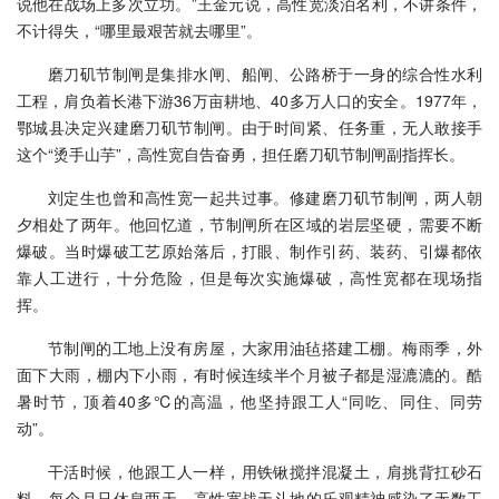
说他在战场上多次立功。”王金元说，高性宽淡泊名利，不讲条件，
不计得失，“哪里最艰苦就去哪里”。
磨刀矶节制闸是集排水闸、船闸、公路桥于一身的综合性水利
工程，肩负着长港下游36万亩耕地、40多万人口的安全。1977年，
鄂城县决定兴建磨刀矶节制闸。由于时间紧、任务重，无人敢接手
这个“烫手山芋”，高性宽自告奋勇，担任磨刀矶节制闸副指挥长。
刘定生也曾和高性宽一起共过事。修建磨刀矶节制闸，两人朝
夕相处了两年。他回忆道，节制闸所在区域的岩层坚硬，需要不断
爆破。当时爆破工艺原始落后，打眼、制作引药、装药、引爆都依
靠人工进行，十分危险，但是每次实施爆破，高性宽都在现场指
挥。
节制闸的工地上没有房屋，大家用油毡搭建工棚。梅雨季，外
面下大雨，棚内下小雨，有时候连续半个月被子都是湿漉漉的。酷
暑时节，顶着40多℃的高温，他坚持跟工人“同吃、同住、同劳
动”。
干活时候，他跟工人一样，用铁锹搅拌混凝土，肩挑背扛砂石
料，每个月只休息两天，高性宽战天斗地的乐观精神感染了无数工