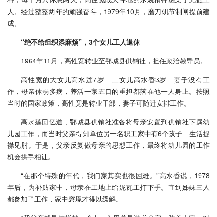
人。经过整整两年的顽强奋斗，1979年10月，磨刀矶节制闸提前建
成。
“绝不给组织添麻烦”，3个女儿工人退休
1964年11月，高性宽转业至鄂城县供销社，担任政治教导员。
高性宽的大女儿高水莲7岁，二女儿高水香3岁，妻子没有工
作，母亲体弱多病，养活一家五口的重担都落在他一人身上。按照
当时的国家政策，高性宽是转业干部，妻子可随迁安排工作。
高水莲回忆道，鄂城县供销社准备将母亲安置到供销社下属幼
儿园工作，而当时父亲得知单位另一名职工家中有6个孩子，生活捉
襟见肘。于是，父亲反复做母亲的思想工作，最终将幼儿园的工作
机会拱手相让。
“在那个特殊的年代，我们家其实也很困难。”高水香说，1978
年后，为补贴家中，母亲在工地上给泥瓦工打下手。直到姊妹三人
都参加了工作，家中窘境才得以缓解。