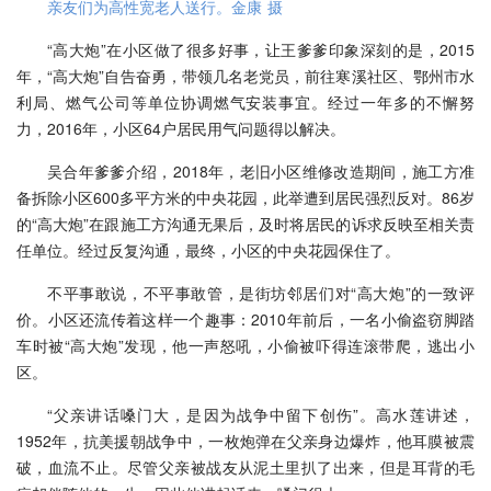
亲友们为高性宽老人送行。金康 摄
“高大炮”在小区做了很多好事，让王爹爹印象深刻的是，2015
年，“高大炮”自告奋勇，带领几名老党员，前往寒溪社区、鄂州市水
利局、燃气公司等单位协调燃气安装事宜。经过一年多的不懈努
力，2016年，小区64户居民用气问题得以解决。
吴合年爹爹介绍，2018年，老旧小区维修改造期间，施工方准
备拆除小区600多平方米的中央花园，此举遭到居民强烈反对。86岁
的“高大炮”在跟施工方沟通无果后，及时将居民的诉求反映至相关责
任单位。经过反复沟通，最终，小区的中央花园保住了。
不平事敢说，不平事敢管，是街坊邻居们对“高大炮”的一致评
价。小区还流传着这样一个趣事：2010年前后，一名小偷盗窃脚踏
车时被“高大炮”发现，他一声怒吼，小偷被吓得连滚带爬，逃出小
区。
“父亲讲话嗓门大，是因为战争中留下创伤”。高水莲讲述，
1952年，抗美援朝战争中，一枚炮弹在父亲身边爆炸，他耳膜被震
破，血流不止。尽管父亲被战友从泥土里扒了出来，但是耳背的毛