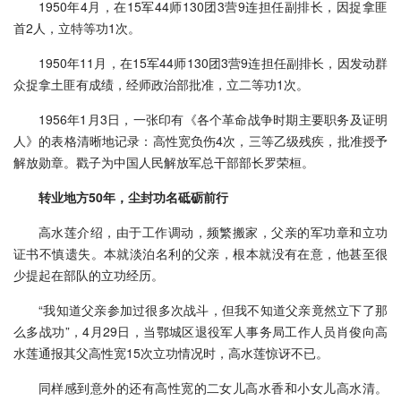
1950年4月，在15军44师130团3营9连担任副排长，因捉拿匪
首2人，立特等功1次。
1950年11月，在15军44师130团3营9连担任副排长，因发动群
众捉拿土匪有成绩，经师政治部批准，立二等功1次。
1956年1月3日，一张印有《各个革命战争时期主要职务及证明
人》的表格清晰地记录：高性宽负伤4次，三等乙级残疾，批准授予
解放勋章。戳子为中国人民解放军总干部部长罗荣桓。
转业地方50年，尘封功名砥砺前行
高水莲介绍，由于工作调动，频繁搬家，父亲的军功章和立功
证书不慎遗失。本就淡泊名利的父亲，根本就没有在意，他甚至很
少提起在部队的立功经历。
“我知道父亲参加过很多次战斗，但我不知道父亲竟然立下了那
么多战功”，4月29日，当鄂城区退役军人事务局工作人员肖俊向高
水莲通报其父高性宽15次立功情况时，高水莲惊讶不已。
同样感到意外的还有高性宽的二女儿高水香和小女儿高水清。