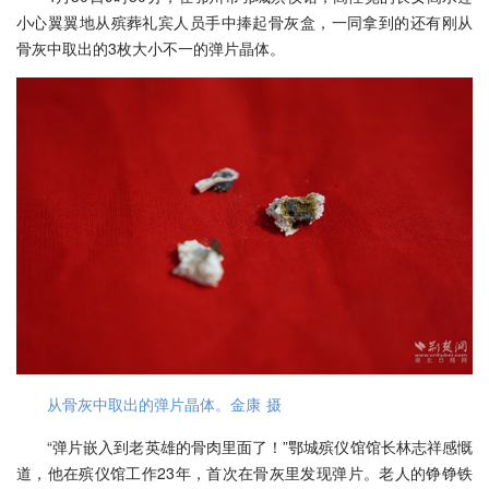
小心翼翼地从殡葬礼宾人员手中捧起骨灰盒，一同拿到的还有刚从
骨灰中取出的3枚大小不一的弹片晶体。
从骨灰中取出的弹片晶体。金康 摄
“弹片嵌入到老英雄的骨肉里面了！”鄂城殡仪馆馆长林志祥感慨
道，他在殡仪馆工作23年，首次在骨灰里发现弹片。老人的铮铮铁