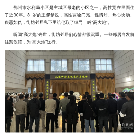
鄂州市水利局小区是主城区最老的小区之一，高性宽在里面住
了近30年。81岁的王爹爹说，高性宽嗓门亮、性情烈、热心快肠、
疾恶如仇，街坊邻居私下里给他取了绰号，叫“高大炮”。
听闻“高大炮”去世，街坊邻居们心情都很沉重。一些邻居自发前
往殡仪馆，为“高大炮”送行。