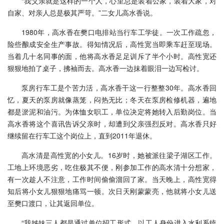
“我父亲就是这样的一个人，心里总是装着公家，装着大家，对
自家、对亲人总是极其严苛。”二女儿高水香说。
1980年，高水香在樊口电排站当行车工学徒。一次工作疏忽，
险些酿成安全生产事故。得知情况后，高性宽当即乘车赶至现场。
当着几十名同事的面，他将高水香足足训斥了半个小时。高性宽还
狠狠地拍了桌子，拂袖而去。高水香一边抹着眼泪一边写检讨。
泵房行车工是个苦力活，高水香干这一行整整30年。高水香回
忆，夏天的泵房就像蒸笼，闷热无比；冬天在泵房检修机器，遍地
都是淤泥和油污。为体恤女职工，单位决定将她转入后勤岗位。当
高水香将这个喜讯告诉父亲时，却遭到父亲强烈反对。高水香只好
继续留在行车工这个岗位上，直到2011年退休。
高水清是高性宽的小女儿。16岁时，她被派往梁子湖区工作。
工地上环境恶劣，吃住极其不便，刚参加工作的高水清十分想家，
有一次趁人不注意，工作时间偷偷溜回了家。当天晚上，高性宽得
知后将小女儿狠狠地痛骂一顿。次日天刚蒙蒙亮，他就将小女儿送
至樊口渡口，让其返回单位。
“我姊妹三人都是通过单位招工形式，以工人身份进入水利系统