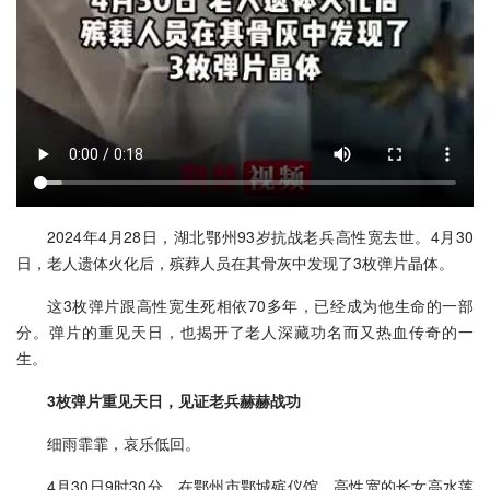
2024年4月28日，湖北鄂州93岁抗战老兵高性宽去世。4月30
日，老人遗体火化后，殡葬人员在其骨灰中发现了3枚弹片晶体。
这3枚弹片跟高性宽生死相依70多年，已经成为他生命的一部
分。弹片的重见天日，也揭开了老人深藏功名而又热血传奇的一
生。
3枚弹片重见天日，见证老兵赫赫战功
细雨霏霏，哀乐低回。
4月30日9时30分，在鄂州市鄂城殡仪馆，高性宽的长女高水莲