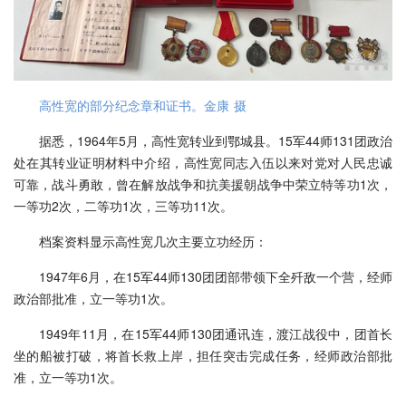
高性宽的部分纪念章和证书。金康 摄
据悉，1964年5月，高性宽转业到鄂城县。15军44师131团政治
处在其转业证明材料中介绍，高性宽同志入伍以来对党对人民忠诚
可靠，战斗勇敢，曾在解放战争和抗美援朝战争中荣立特等功1次，
一等功2次，二等功1次，三等功11次。
档案资料显示高性宽几次主要立功经历：
1947年6月，在15军44师130团团部带领下全歼敌一个营，经师
政治部批准，立一等功1次。
1949年11月，在15军44师130团通讯连，渡江战役中，团首长
坐的船被打破，将首长救上岸，担任突击完成任务，经师政治部批
准，立一等功1次。