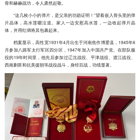
骨和赫赫战功，令人肃然起敬。
“这几枚小小的弹片，是父亲的功勋证明！”望着嵌入骨头里的弹
片晶体，高水莲啜泣道。家人一边安慰高水莲，一边收起弹片晶
体，并用红绸将其包裹起来。
档案显示，高性宽1931年4月出生于河南焦作博爱县，1945年6
月参加八路军太行军区四分区，1947年加入中国共产党。在部队服
役的19年时间里，他先后参加过辽沈战役、平津战役、渡江战役、
西南剿匪和抗美援朝等战役战斗，身经百战，功绩显著。