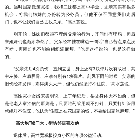
的。当时国家政策宽松，我和二妹都是高中毕业，父亲其实有很多
机会，将我们姊妹的身份转为公务员，但他不仅不同意我们走后
门，也不让我们自己去找关系。”高水莲说。
刚开始，姊妹们都很不理解父亲的行为，其间也有埋怨，但后
来姐妹们也渐渐释然了。父亲经常挂在嘴边一句话“自己苦点累点没
有啥，再困难也不能给组织添麻烦。”他是这样说的，也是这样做
的。
“父亲先后4次负伤，直到去世，身上还有3块弹片没有取出，其
中左膝、右肩胛骨、左掌分别有1块弹片。刮风下雨的时候，父亲的
旧伤经常发作，疼得满头大汗，但他仍然坚持不住院。”高水莲说。
高性宽小女婿宋德明说，上了年纪后，岳父身体大不如前，但
是他老人家治病的原则是，只要吃药管用就不打针，只要打针管用
就绝对不住院，他认为“住院是在花国家的钱，不要给国家添麻烦。”
“高大炮”嗓门大，街坊邻居喜欢他
退休后，高性宽积极投身小区的各项公益活动。