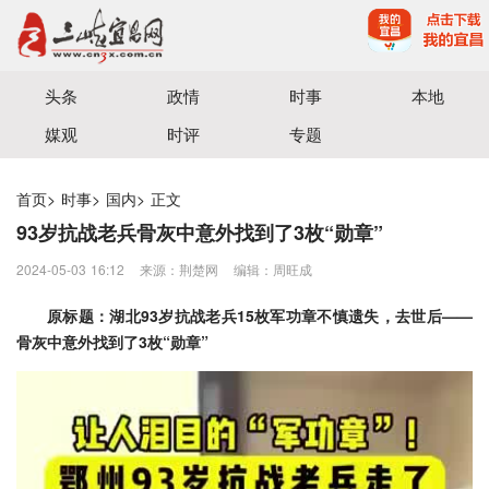
宜昌三峡融媒体中心主办
头条
政情
时事
本地
媒观
时评
专题
首页
>
时事
>
国内
>
正文
93岁抗战老兵骨灰中意外找到了3枚“勋章”
2024-05-03 16:12
来源：荆楚网
编辑：周旺成
原标题：湖北93岁抗战老兵15枚军功章不慎遗失，去世后——
骨灰中意外找到了3枚“勋章”