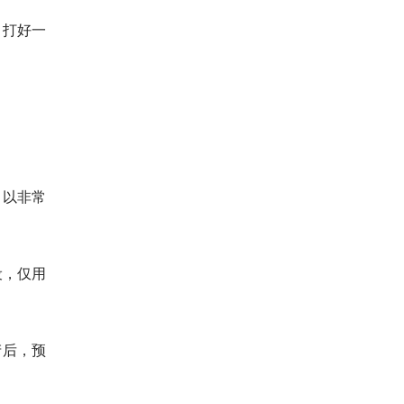
，打好一
。
：以非常
设，仅用
产后，预