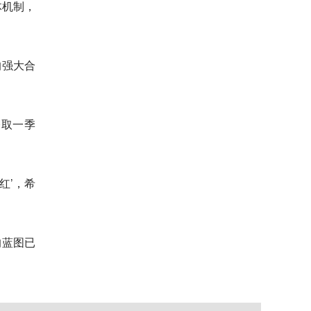
体机制，
的强大合
夺取一季
红’，希
的蓝图已