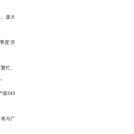
天。庞大
季度‘开
业繁忙。
元。
值343
目将与广