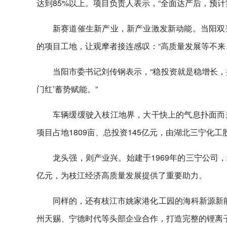
达到85%以上。项目负责人表示，“全面达产后，预计
新赛道催生新产业，新产业激发新动能。当阳双
的项目工地，让观摩者接连感叹：“高质量发展等不来
当阳市委书记刘传钢表示，“稳投资就是稳增长，
门红’蓄势赋能。”
车辆缓缓驶入枝江地界，大干快上的气息扑面而
项目占地1809亩、总投资145亿元，由湖北三宁化
龙头强，则产业兴。始建于1969年的三宁公司，
亿元，为枝江经济高质量发展提供了重要助力。
同样的，还有枝江市姚家港化工园的海科新源新
州天赐、宁德时代等头部企业合作，打造完整的锂离