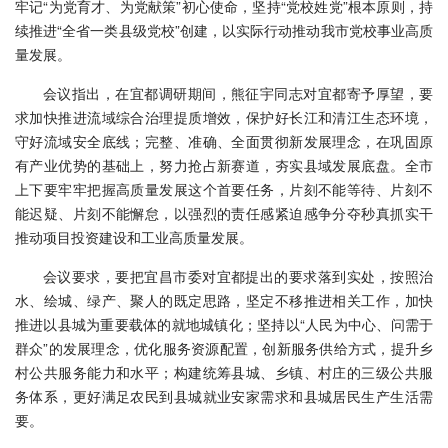
牢记“为党育才、为党献策”初心使命，坚持“党校姓党”根本原则，持
续推进“全省一类县级党校”创建，以实际行动推动我市党校事业高质
量发展。
会议指出，在宜都调研期间，熊征宇同志对宜都寄予厚望，要
求加快推进流域综合治理提质增效，保护好长江和清江生态环境，
守好流域安全底线；完整、准确、全面贯彻新发展理念，在巩固原
有产业优势的基础上，努力抢占新赛道，夯实县域发展底盘。全市
上下要牢牢把握高质量发展这个首要任务，片刻不能等待、片刻不
能迟疑、片刻不能懈怠，以强烈的责任感紧迫感争分夺秒真抓实干
推动项目投资建设和工业高质量发展。
会议要求，要把宜昌市委对宜都提出的要求落到实处，按照治
水、绘城、绿产、聚人的既定思路，坚定不移推进相关工作，加快
推进以县城为重要载体的就地城镇化；坚持以“人民为中心、问需于
群众”的发展理念，优化服务资源配置，创新服务供给方式，提升乡
村公共服务能力和水平；构建统筹县城、乡镇、村庄的三级公共服
务体系，更好满足农民到县城就业安家需求和县城居民生产生活需
要。