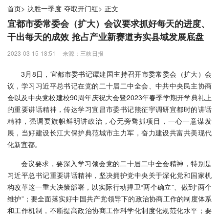
首页
>
决胜一季度 夺取开门红
>
正文
宜都市委常委会（扩大）会议要求抓好每天的进度、
干出每天的成效 抢占产业新赛道夯实县域发展底盘
2023-03-15 18:51
来源：三峡日报
3月8日，宜都市委书记谭建国主持召开市委常委会（扩大）会
议，学习习近平总书记在党的二十届二中全会、中共中央民主协商
会以及中央党校建校90周年庆祝大会暨2023年春季学期开学典礼上
的重要讲话精神，传达学习宜昌市委书记熊征宇调研宜都时的讲话
精神，强调要旗帜鲜明讲政治，心无旁骛抓项目，一心一意谋发
展，当好建设长江大保护典范城市主力军，奋力建设共富共美现代
化新宜都。
会议要求，要深入学习领会党的二十届二中全会精神，特别是
习近平总书记重要讲话精神，坚决拥护党中央关于深化党和国家机
构改革这一重大决策部署，以实际行动捍卫“两个确立”、做到“两个
维护”；要全面落实好中国共产党领导下的政治协商工作的制度体系
和工作机制，不断提高政治协商工作科学化制度化规范化水平；要