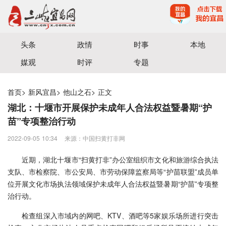
宜昌三峡融媒体中心主办
头条
政情
时事
本地
媒观
时评
专题
首页
>
新风宜昌
>
他山之石
>
正文
湖北：十堰市开展保护未成年人合法权益暨暑期“护
苗”专项整治行动
2022-09-05 10:34
来源：中国扫黄打非网
近期，湖北十堰市“扫黄打非”办公室组织市文化和旅游综合执法
支队、市检察院、市公安局、市劳动保障监察局等“护苗联盟”成员单
位开展文化市场执法领域保护未成年人合法权益暨暑期“护苗”专项整
治行动。
检查组深入市域内的网吧、KTV、酒吧等5家娱乐场所进行突击