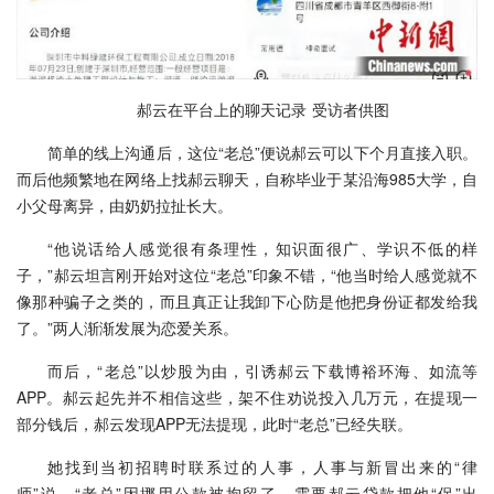
郝云在平台上的聊天记录 受访者供图
简单的线上沟通后，这位“老总”便说郝云可以下个月直接入职。
而后他频繁地在网络上找郝云聊天，自称毕业于某沿海985大学，自
小父母离异，由奶奶拉扯长大。
“他说话给人感觉很有条理性，知识面很广、学识不低的样
子，”郝云坦言刚开始对这位“老总”印象不错，“他当时给人感觉就不
像那种骗子之类的，而且真正让我卸下心防是他把身份证都发给我
了。”两人渐渐发展为恋爱关系。
而后，“老总”以炒股为由，引诱郝云下载博裕环海、如流等
APP。郝云起先并不相信这些，架不住劝说投入几万元，在提现一
部分钱后，郝云发现APP无法提现，此时“老总”已经失联。
她找到当初招聘时联系过的人事，人事与新冒出来的“律
师”说，“老总”因挪用公款被拘留了，需要郝云贷款把他“保”出