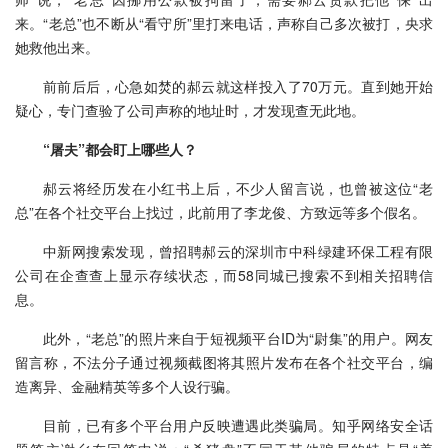
来。“老总”也不断从“看守所”里打来电话，声称自己多次被打，央求
她救他出来。
前前后后，心急如焚的郝云就这样投入了70万元。直到她开始
疑心，专门查验了公司声称的地址时，才发现查无此地。
“屠夫”都会盯上哪些人？
郝云将经历发在小红书上后，不少人留言说，也曾被这位“老
总”在各个社交平台上找过，此前用了李龙俊、方致远等多个假名。
中新网搜索发现，曾招聘郝云的深圳市中科绿建环保工程有限
公司在企查查上显示存续状态，而58同城已搜索不到相关招聘信
息。
此外，“老总”的照片来自于短视频平台ID为“尉集”的用户。网友
留言称，不法分子通过视频截图将其照片发布在各个社交平台，编
造离异、金融精英等多个人设行骗。
目前，已有多个平台用户反映遭遇此类骗局。知乎网络安全话