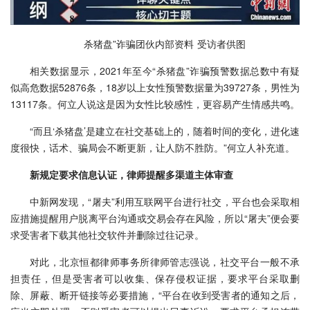
杀猪盘”诈骗团伙内部资料 受访者供图
相关数据显示，2021年至今“杀猪盘”诈骗预警数据总数中有疑
似高危数据52876条，18岁以上女性预警数据量为39727条，男性为
13117条。何立人说这是因为女性比较感性，更容易产生情感共鸣。
“而且‘杀猪盘’是建立在社交基础上的，随着时间的变化，进化速
度很快，话术、骗局会不断更新，让人防不胜防。”何立人补充道。
新规定要求信息认证，律师提醒多渠道主体审查
中新网发现，“屠夫”利用互联网平台进行社交，平台也会采取相
应措施提醒用户脱离平台沟通或交易会存在风险，所以“屠夫”便会要
求受害者下载其他社交软件并删除过往记录。
对此，北京恒都律师事务所律师管志强说，社交平台一般不承
担责任，但是受害者可以收集、保存侵权证据，要求平台采取删
除、屏蔽、断开链接等必要措施，“平台在收到受害者的通知之后，