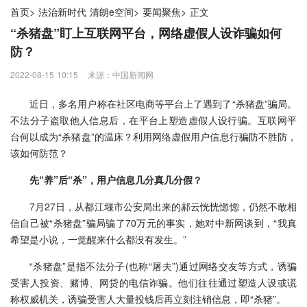
首页
>
法治新时代 清朗e空间
>
要闻聚焦
>
正文
“杀猪盘”盯上互联网平台，网络虚假人设诈骗如何
防？
2022-08-15 10:15
来源：中国新闻网
近日，多名用户称在社区电商等平台上了遇到了“杀猪盘”骗局。
不法分子盗取他人信息后，在平台上塑造虚假人设行骗。互联网平
台何以成为“杀猪盘”的温床？利用网络虚假用户信息行骗防不胜防，
该如何防范？
先“养”后“杀”，用户信息几分真几分假？
7月27日，从都江堰市公安局出来的郝云恍恍惚惚，仍然不敢相
信自己被“杀猪盘”骗局骗了70万元的事实，她对中新网谈到，“我真
希望是小说，一觉醒来什么都没有发生。”
“杀猪盘”是指不法分子(也称“屠夫”)通过网络交友等方式，诱骗
受害人投资、赌博、网贷的电信诈骗。他们往往通过塑造人设或谎
称权威机关，诱骗受害人大量投钱后再立刻注销信息，即“杀猪”。