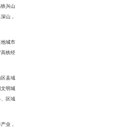
高铁兴山
出深山，
其他城市
”高铁经
。
山区县域
国文明城
心、区域
养产业，