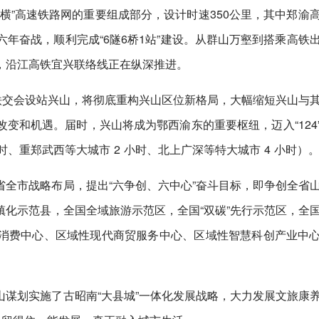
横”高速铁路网的重要组成部分，设计时速350公里，其中郑渝
时六年奋战，顺利完成“6隧6桥1站”建设。从群山万壑到搭乘高铁
，沿江高铁宜兴联络线正在纵深推进。
铁交会设站兴山，将彻底重构兴山区位新格局，大幅缩短兴山与
变和机遇。届时，兴山将成为鄂西渝东的重要枢纽，迈入“124
时、重郑武西等大城市 2 小时、北上广深等特大城市 4 小时）
全市战略布局，提出“六争创、六中心”奋斗目标，即争创全省
化示范县，全国全域旅游示范区，全国“双碳”先行示范区，全
消费中心、区域性现代商贸服务中心、区域性智慧科创产业中
谋划实施了古昭南“大县城”一体化发展战略，大力发展文旅康