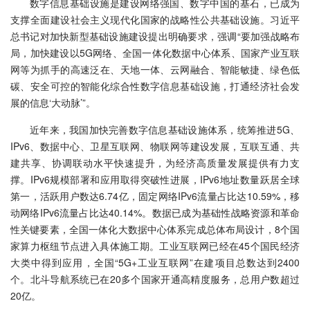
数字信息基础设施是建设网络强国、数字中国的基石，已成为
支撑全面建设社会主义现代化国家的战略性公共基础设施。习近平
总书记对加快新型基础设施建设提出明确要求，强调“要加强战略布
局，加快建设以5G网络、全国一体化数据中心体系、国家产业互联
网等为抓手的高速泛在、天地一体、云网融合、智能敏捷、绿色低
碳、安全可控的智能化综合性数字信息基础设施，打通经济社会发
展的信息‘大动脉’”。
近年来，我国加快完善数字信息基础设施体系，统筹推进5G、
IPv6、数据中心、卫星互联网、物联网等建设发展，互联互通、共
建共享、协调联动水平快速提升，为经济高质量发展提供有力支
撑。IPv6规模部署和应用取得突破性进展，IPv6地址数量跃居全球
第一，活跃用户数达6.74亿，固定网络IPv6流量占比达10.59%，移
动网络IPv6流量占比达40.14%。数据已成为基础性战略资源和革命
性关键要素，全国一体化大数据中心体系完成总体布局设计，8个国
家算力枢纽节点进入具体施工期。工业互联网已经在45个国民经济
大类中得到应用，全国“5G+工业互联网”在建项目总数达到2400
个。北斗导航系统已在20多个国家开通高精度服务，总用户数超过
20亿。