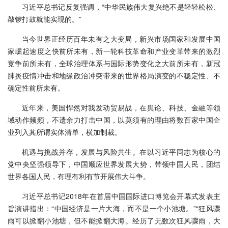
习近平总书记反复强调，“中华民族伟大复兴绝不是轻轻松松、
敲锣打鼓就能实现的。”
当今世界正经历百年未有之大变局，新兴市场国家和发展中国
家崛起速度之快前所未有，新一轮科技革命和产业变革带来的激烈
竞争前所未有，全球治理体系与国际形势变化之大前所未有，新冠
肺炎疫情冲击和地缘政治冲突带来的世界格局演变的不稳定性、不
确定性前所未有。
近年来，美国悍然对我发动贸易战，在舆论、科技、金融等领
域动作频频，不遗余力打击中国，以莫须有的理由将数百家中国企
业列入其所谓实体清单，横加制裁。
机遇与挑战并存，发展与风险共生。在以习近平同志为核心的
党中央坚强领导下，中国顺应世界发展大势，带领中国人民，团结
世界各国人民，有理有利有节开展伟大斗争。
习近平总书记2018年在首届中国国际进口博览会开幕式发表主
旨演讲指出：“中国经济是一片大海，而不是一个小池塘。”“狂风骤
雨可以掀翻小池塘，但不能掀翻大海。经历了无数次狂风骤雨，大