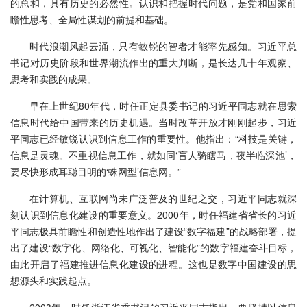
的总和，具有历史的必然性。认识和把握时代问题，是党和国家前
瞻性思考、全局性谋划的前提和基础。
时代浪潮风起云涌，只有敏锐的智者才能率先感知。习近平总
书记对历史阶段和世界潮流作出的重大判断，是长达几十年观察、
思考和实践的成果。
早在上世纪80年代，时任正定县委书记的习近平同志就在思索
信息时代给中国带来的历史机遇。当时改革开放才刚刚起步，习近
平同志已经敏锐认识到信息工作的重要性。他指出：“科技是关键，
信息是灵魂。不重视信息工作，就如同‘盲人骑瞎马，夜半临深池’，
要尽快形成耳聪目明的‘蛛网型’信息网。”
在计算机、互联网尚未广泛普及的世纪之交，习近平同志就深
刻认识到信息化建设的重要意义。2000年，时任福建省省长的习近
平同志极具前瞻性和创造性地作出了建设“数字福建”的战略部署，提
出了建设“数字化、网络化、可视化、智能化”的数字福建奋斗目标，
由此开启了福建推进信息化建设的进程。这也是数字中国建设的思
想源头和实践起点。