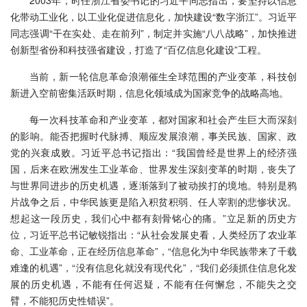
2003年，时任浙江省委书记的习近平同志指出，要坚持以信息
化带动工业化，以工业化促进信息化，加快建设“数字浙江”。习近平
同志强调“干在实处、走在前列”，制定并实施“八八战略”，加快推进
创新型省份和科技强省建设，打造了“百亿信息化建设”工程。
当前，新一轮信息革命浪潮催生全球范围的产业变革，科技创
新进入空前密集活跃时期，信息化领域成为国家竞争的战略高地。
每一次科技革命和产业变革，都对国家和社会产生巨大而深刻
的影响。能否把握时代脉搏、顺应发展浪潮，事关民族、国家、政
党的兴衰成败。习近平总书记指出：“我国曾经是世界上的经济强
国，后来在欧洲发生工业革命、世界发生深刻变革的时期，丧失了
与世界同进步的历史机遇，逐渐落到了被动挨打的境地。特别是鸦
片战争之后，中华民族更是陷入积贫积弱、任人宰割的悲惨状况。
想起这一段历史，我们心中都有刻骨铭心的痛。”立足新的历史方
位，习近平总书记敏锐指出：“从社会发展史看，人类经历了农业革
命、工业革命，正在经历信息革命”，“信息化为中华民族带来了千载
难逢的机遇”，“没有信息化就没有现代化”，“我们必须抓住信息化发
展的历史机遇，不能有任何迟疑，不能有任何懈怠，不能失之交
臂，不能犯历史性错误”。