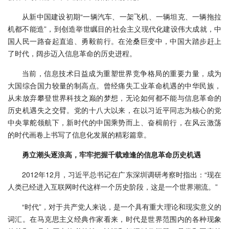
从新中国建设初期“一辆汽车、一架飞机、一辆坦克、一辆拖拉
机都不能造”，到创造举世瞩目的社会主义现代化建设伟大成就，中
国人民一路奋起直追、勇毅前行。在沧桑巨变中，中国大踏步赶上
了时代，阔步迈入信息革命的历史进程。
当前，信息技术日益成为重塑世界竞争格局的重要力量，成为
大国综合国力较量的制高点。曾经痛失工业革命机遇的中华民族，
从未放弃攀登世界科技之巅的梦想，无论如何都不能与信息革命的
历史机遇失之交臂。党的十八大以来，在以习近平同志为核心的党
中央掌舵领航下，新时代的中国乘势而上、奋楫前行，在风云激荡
的时代画卷上书写了信息化发展的精彩篇章。
勇立潮头逐浪高，牢牢把握千载难逢的信息革命历史机遇
2012年12月，习近平总书记在广东深圳调研考察时指出：“现在
人类已经进入互联网时代这样一个历史阶段，这是一个世界潮流。”
“时代”，对于共产党人来说，是一个具有重大理论和现实意义的
词汇。在马克思主义经典作家看来，时代是世界范围内的各种现象