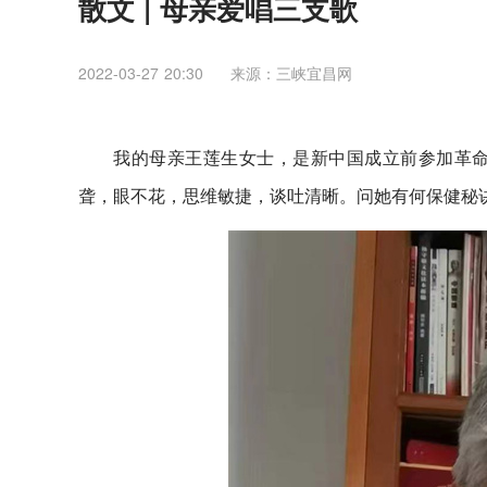
散文 | 母亲爱唱三支歌
2022-03-27 20:30
来源：三峡宜昌网
我的母亲王莲生女士，是新中国成立前参加革命
聋，眼不花，思维敏捷，谈吐清晰。问她有何保健秘诀