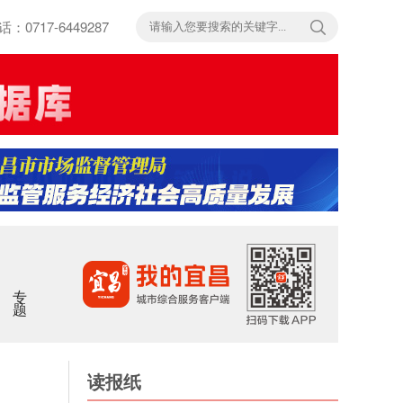
717-6449287
专题
读报纸