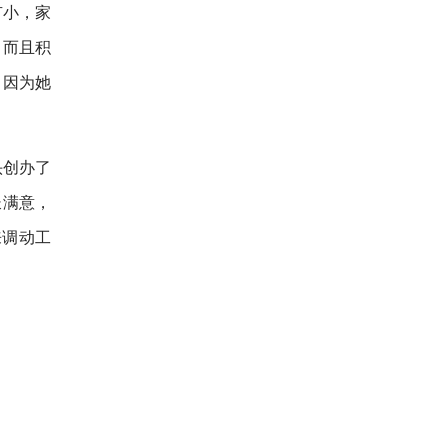
有小，家
。而且积
。因为她
头创办了
长满意，
来调动工