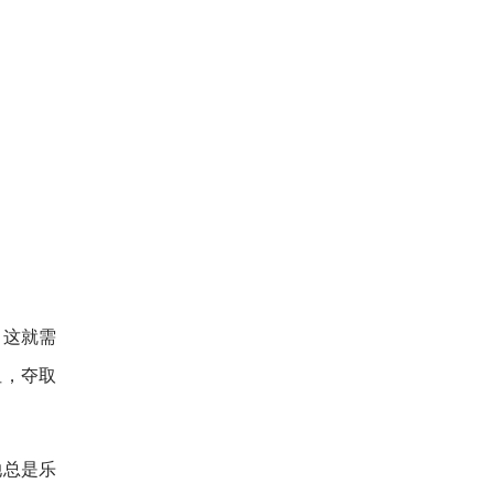
。这就需
阻，夺取
她总是乐