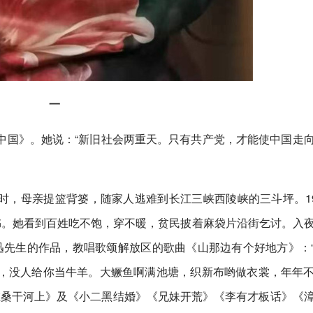
一
中国》。她说：“新旧社会两重天。只有共产党，才能使中国走
岁时，母亲提篮背篓，随家人逃难到长江三峡西陵峡的三斗坪。19
书。她看到百姓吃不饱，穿不暖，贫民披着麻袋片沿街乞讨。入
讲鲁迅先生的作品，教唱歌颂解放区的歌曲《山那边有个好地方》：
，没人给你当牛羊。大鳜鱼啊满池塘，织新布哟做衣裳，年年
在桑干河上》及《小二黑结婚》《兄妹开荒》《李有才板话》《