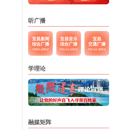
听广播
宜昌新闻
宜昌音乐
宜昌
综合广播
综合广播
交通广播
FM95.6MHZ
FM100.6MHZ
FM105.9MHZ
学理论
融媒矩阵