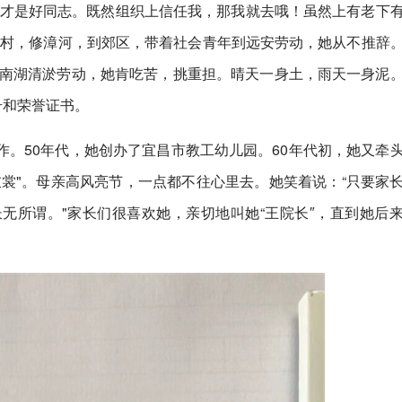
这才是好同志。既然组织上信任我，那我就去哦！虽然上有老下
农村，修漳河，到郊区，带着社会青年到远安劳动，她从不推辞
大南湖清淤劳动，她肯吃苦，挑重担。晴天一身土，雨天一身泥
号和荣誉证书。
。50年代，她创办了宜昌市教工幼儿园。60年代初，她又牵
裳"。母亲高风亮节，一点都不往心里去。她笑着说：“只要家
无所谓。"家长们很喜欢她，亲切地叫她“王院长″，直到她后