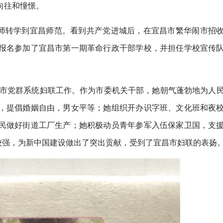
向往和憧憬。
女师转学到宜昌师范。看到共产党进城后，在宜昌市繁华闹市招
报名参加了宜昌市第一期革命行政干部学校，并担任学校宣传
昌市党群系统妇联工作。作为市委机关干部，她朝气蓬勃地为人
，提倡婚姻自由，男女平等；她组织开办识字班、文化班和夜
民做好街道工厂生产；她积极动员青年参军入伍保家卫国，支
织能力较强，为新中国建设做出了突出贡献，受到了宜昌市妇联的表扬