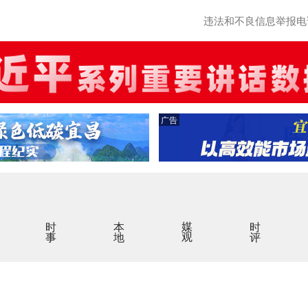
违法和不良信息举报电话：0
广告
时事
本地
媒观
时评