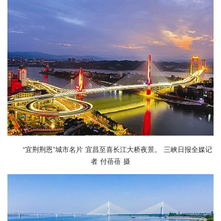
“宜荆荆恩”城市名片 宜昌至喜长江大桥夜景。 三峡日报全媒记
者 付蓓蓓 摄