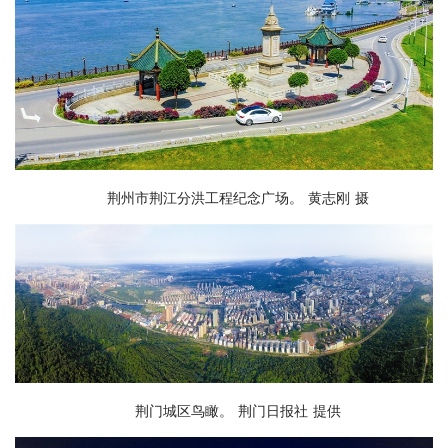
荆州市荆江分洪工程纪念广场。 黄志刚 摄
荆门城区鸟瞰。 荆门日报社 提供