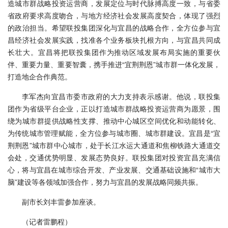
造城市群战略投资运营商，发展定位与时代脉搏高度一致，与省委
省政府要求高度吻合，与地方经济社会发展高度契合，体现了强烈
的政治担当。希望联投集团深化与宜昌的战略合作，全方位参与宜
昌经济社会发展实践，找准各个业务板块扎根方向，与宜昌共同成
长壮大。宜昌将把联投集团作为推动区域发展布局实施的重要伙
伴、重要力量、重要智囊，携手推进“宜荆荆恩”城市群一体化发展，
打造地企合作典范。
李军杰向宜昌市委市政府的大力支持表示感谢。他说，联投集
团作为省级平台企业，正以打造城市群战略投资运营商为愿景，围
绕为城市群提供战略性支撑、推动中心城区空间优化和动能转化、
为传统城市管理赋能，全方位参与城市圈、城市群建设。宜昌是“宜
荆荆恩”城市群中心城市，处于长江水运大通道和焦柳铁路大通道交
会处，交通优势明显、发展态势良好。联投集团对投资宜昌充满信
心，将与宜昌在城市综合开发、产业发展、交通基础设施和“城市大
脑”建设等各领域加强合作，努力与宜昌的发展战略同频共振。
副市长刘丰雷参加座谈。
（记者雷鹏程）