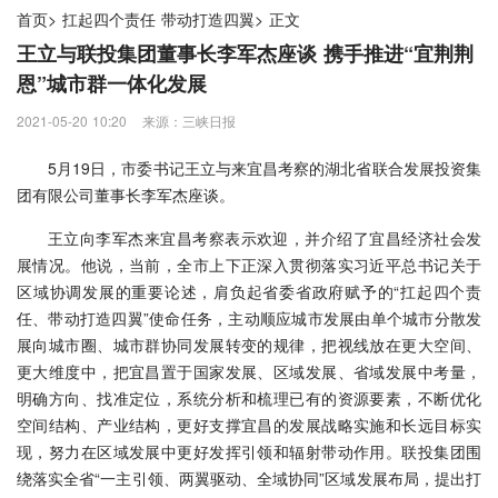
首页
>
扛起四个责任 带动打造四翼
>
正文
王立与联投集团董事长李军杰座谈 携手推进“宜荆荆
恩”城市群一体化发展
2021-05-20 10:20
来源：三峡日报
5月19日，市委书记王立与来宜昌考察的湖北省联合发展投资集
团有限公司董事长李军杰座谈。
王立向李军杰来宜昌考察表示欢迎，并介绍了宜昌经济社会发
展情况。他说，当前，全市上下正深入贯彻落实习近平总书记关于
区域协调发展的重要论述，肩负起省委省政府赋予的“扛起四个责
任、带动打造四翼”使命任务，主动顺应城市发展由单个城市分散发
展向城市圈、城市群协同发展转变的规律，把视线放在更大空间、
更大维度中，把宜昌置于国家发展、区域发展、省域发展中考量，
明确方向、找准定位，系统分析和梳理已有的资源要素，不断优化
空间结构、产业结构，更好支撑宜昌的发展战略实施和长远目标实
现，努力在区域发展中更好发挥引领和辐射带动作用。联投集团围
绕落实全省“一主引领、两翼驱动、全域协同”区域发展布局，提出打